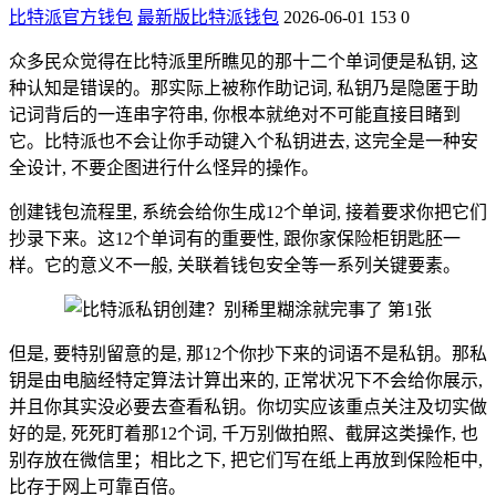
比特派官方钱包
最新版比特派钱包
2026-06-01
153
0
众多民众觉得在比特派里所瞧见的那十二个单词便是私钥, 这
种认知是错误的。那实际上被称作助记词, 私钥乃是隐匿于助
记词背后的一连串字符串, 你根本就绝对不可能直接目睹到
它。比特派也不会让你手动键入个私钥进去, 这完全是一种安
全设计, 不要企图进行什么怪异的操作。
创建钱包流程里, 系统会给你生成12个单词, 接着要求你把它们
抄录下来。这12个单词有的重要性, 跟你家保险柜钥匙胚一
样。它的意义不一般, 关联着钱包安全等一系列关键要素。
但是, 要特别留意的是, 那12个你抄下来的词语不是私钥。那私
钥是由电脑经特定算法计算出来的, 正常状况下不会给你展示,
并且你其实没必要去查看私钥。你切实应该重点关注及切实做
好的是, 死死盯着那12个词, 千万别做拍照、截屏这类操作, 也
别存放在微信里；相比之下, 把它们写在纸上再放到保险柜中,
比存于网上可靠百倍。