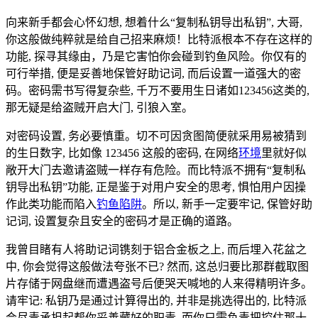
向来新手都会心怀幻想, 想着什么“复制私钥导出私钥”, 大哥,
你这般做纯粹就是给自己招来麻烦！比特派根本不存在这样的
功能, 探寻其缘由，乃是它害怕你会碰到钓鱼风险。你仅有的
可行举措, 便是妥善地保管好助记词, 而后设置一道强大的密
码。密码需书写得复杂些, 千万不要用生日诸如123456这类的,
那无疑是给盗贼开启大门, 引狼入室。
对密码设置, 务必要慎重。切不可因贪图简便就采用易被猜到
的生日数字, 比如像 123456 这般的密码, 在网络
环境
里就好似
敞开大门去邀请盗贼一样存有危险。而比特派不拥有“复制私
钥导出私钥”功能, 正是鉴于对用户安全的思考, 惧怕用户因操
作此类功能而陷入
钓鱼陷阱
。所以, 新手一定要牢记, 保管好助
记词, 设置复杂且安全的密码才是正确的道路。
我曾目睹有人将助记词镌刻于铝合金板之上, 而后埋入花盆之
中, 你会觉得这般做法夸张不已? 然而, 这总归要比那群截取图
片存储于网盘继而遭遇盗号后便哭天喊地的人来得精明许多。
请牢记: 私钥乃是通过计算得出的, 并非是挑选得出的, 比特派
会尽责承担起帮你妥善藏好的职责, 而你只需负责把控住那十