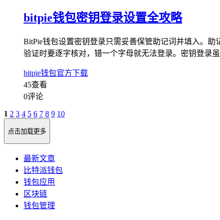
bitpie钱包密钥登录设置全攻略
BitPie钱包设置密钥登录只需妥善保管助记词并填入
验证时要逐字核对，错一个字母就无法登录。密钥登录虽繁
bitpie钱包官方下载
45
查看
0
评论
1
2
3
4
5
6
7
8
9
10
点击加载更多
最新文章
比特派钱包
钱包应用
区块链
钱包管理