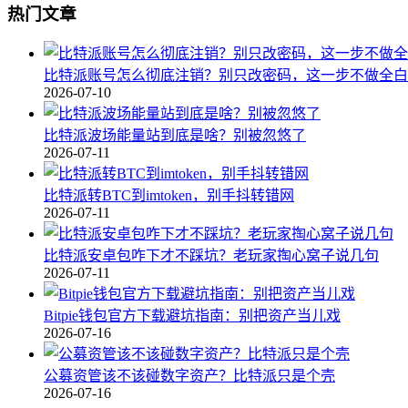
热门文章
比特派账号怎么彻底注销？别只改密码，这一步不做全白
2026-07-10
比特派波场能量站到底是啥？别被忽悠了
2026-07-11
比特派转BTC到imtoken，别手抖转错网
2026-07-11
比特派安卓包咋下才不踩坑？老玩家掏心窝子说几句
2026-07-11
Bitpie钱包官方下载避坑指南：别把资产当儿戏
2026-07-16
公募资管该不该碰数字资产？比特派只是个壳
2026-07-16