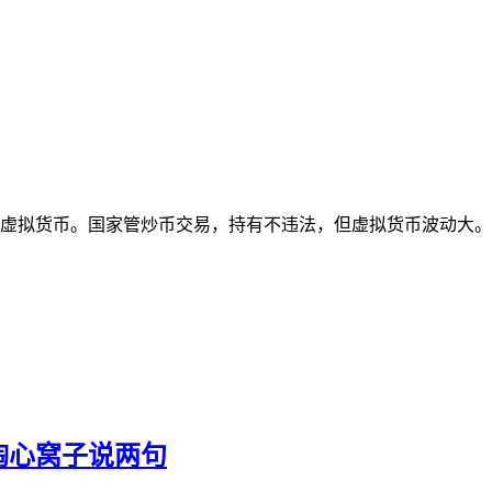
虚拟货币。国家管炒币交易，持有不违法，但虚拟货币波动大。
掏心窝子说两句