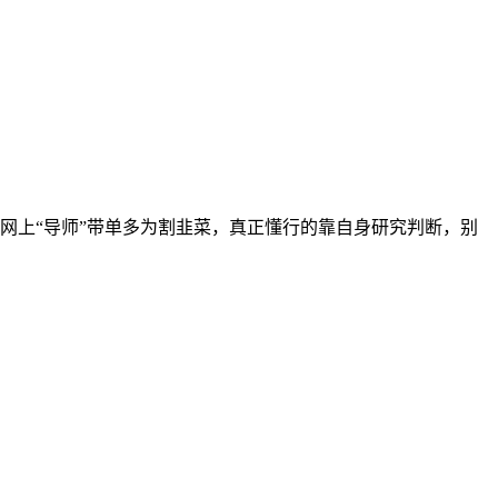
网上“导师”带单多为割韭菜，真正懂行的靠自身研究判断，别