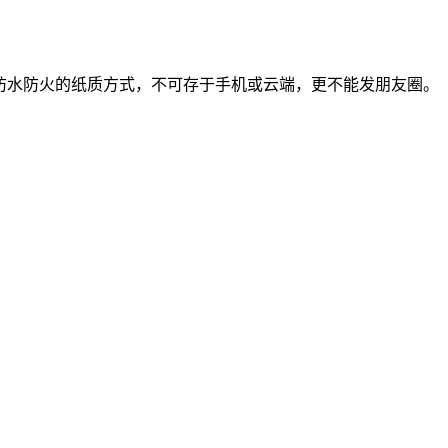
用防水防火的纸质方式，不可存于手机或云端，更不能发朋友圈。