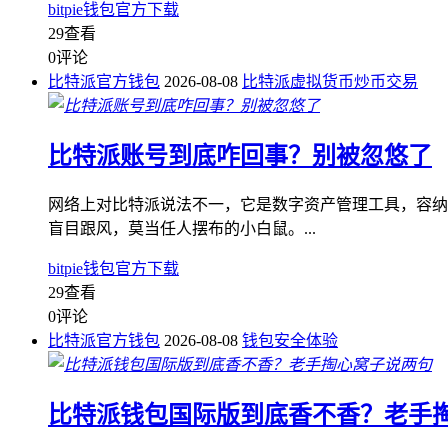
bitpie钱包官方下载
29
查看
0
评论
比特派官方钱包
2026-08-08
比特派
虚拟货币
炒币交易
比特派账号到底咋回事？别被忽悠了
网络上对比特派说法不一，它是数字资产管理工具，容纳
盲目跟风，莫当任人摆布的小白鼠。...
bitpie钱包官方下载
29
查看
0
评论
比特派官方钱包
2026-08-08
钱包
安全
体验
比特派钱包国际版到底香不香？老手