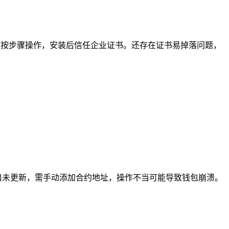
件，按步骤操作，安装后信任企业证书。还存在证书易掉落问题，
接口未更新，需手动添加合约地址，操作不当可能导致钱包崩溃。