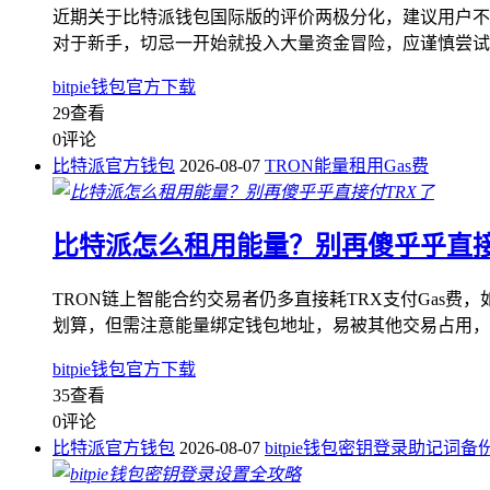
近期关于比特派钱包国际版的评价两极分化，建议用户不
对于新手，切忌一开始就投入大量资金冒险，应谨慎尝试。.
bitpie钱包官方下载
29
查看
0
评论
比特派官方钱包
2026-08-07
TRON
能量租用
Gas费
比特派怎么租用能量？别再傻乎乎直接
TRON链上智能合约交易者仍多直接耗TRX支付Gas
划算，但需注意能量绑定钱包地址，易被其他交易占用，建议
bitpie钱包官方下载
35
查看
0
评论
比特派官方钱包
2026-08-07
bitpie钱包
密钥登录
助记词备