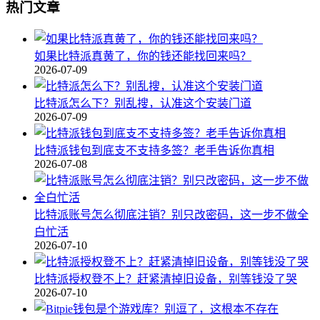
热门文章
如果比特派真黄了，你的钱还能找回来吗？
2026-07-09
比特派怎么下？别乱搜，认准这个安装门道
2026-07-09
比特派钱包到底支不支持多签？老手告诉你真相
2026-07-08
比特派账号怎么彻底注销？别只改密码，这一步不做全
白忙活
2026-07-10
比特派授权登不上？赶紧清掉旧设备，别等钱没了哭
2026-07-10