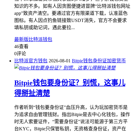
知识的不多。如有人因贪图便捷进冒牌“比特派钱包网址
app”致资产清空。要通过官方有限渠道下载，认准蓝色
图标。有人因点钓鱼链接致USDT消失，官方不会要求
填私钥或助记词，遇此要拉...
最新版比特派钱包
46
查看
0
评论
比特派官方钱包
2026-08-01
Bitpie钱包
身份证
加密货币
Bitpie钱包要身份证？别慌，这事儿
得掰扯清楚
作者听到“钱包要身份证”血压升高，认为玩加密货币是
为追求自由管理钱财。指出Bitpie是去中心化钱包，操作
时无人索要证件，“需要身份证”说法可能源于第三方平
台KYC，Bitpie只保管私钥，无资格查身份证，资产在