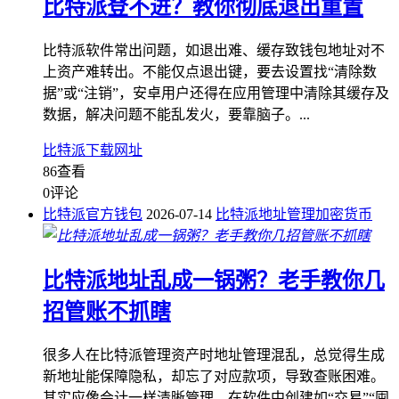
比特派登不进？教你彻底退出重置
比特派软件常出问题，如退出难、缓存致钱包地址对不
上资产难转出。不能仅点退出键，要去设置找“清除数
据”或“注销”，安卓用户还得在应用管理中清除其缓存及
数据，解决问题不能乱发火，要靠脑子。...
比特派下载网址
86
查看
0
评论
比特派官方钱包
2026-07-14
比特派
地址管理
加密货币
比特派地址乱成一锅粥？老手教你几
招管账不抓瞎
很多人在比特派管理资产时地址管理混乱，总觉得生成
新地址能保障隐私，却忘了对应款项，导致查账困难。
其实应像会计一样清晰管理，在软件中创建如“交易”“囤