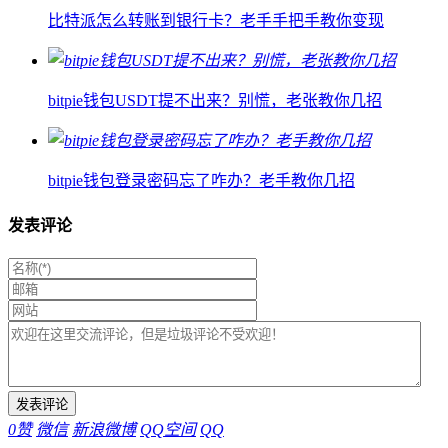
比特派怎么转账到银行卡？老手手把手教你变现
bitpie钱包USDT提不出来？别慌，老张教你几招
bitpie钱包登录密码忘了咋办？老手教你几招
发表评论
0
赞
微信
新浪微博
QQ空间
QQ