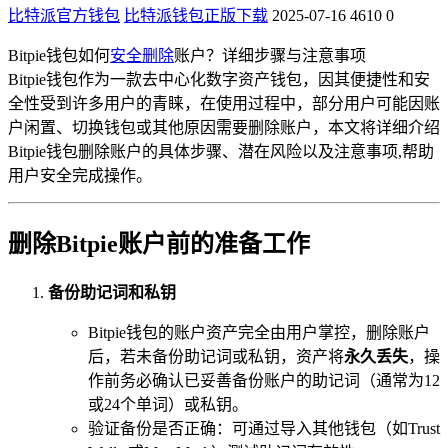
比特派官方钱包
比特派钱包正版下载
2025-07-16
4610
0
Bitpie钱包如何
安全删除
账户？详细步骤与注意事项
Bitpie钱包作为一款去中心化数字资产钱包，因其便捷性和安
全性受到许多用户的青睐，在使用过程中，部分用户可能因账
户闲置、切换钱包或其他原因需要删除账户，本文将详细介绍
Bitpie钱包删除账户的具体步骤、潜在风险以及注意事项,帮助
用户安全完成操作。
删除Bitpie账户前的准备工作
备份助记词和私钥
Bitpie钱包的账户资产完全由用户掌控，删除账户
后，若未备份助记词或私钥，资产将
永久丢失
，操
作前务必确认已妥善备份账户的助记词（通常为12
或24个单词）或私钥。
验证备份是否正确：可通过导入其他钱包（如Trust