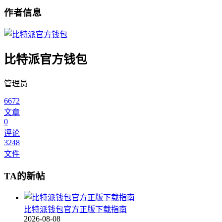
作者信息
比特派官方钱包
管理员
6672
文章
0
评论
3248
文件
TA的新帖
比特派钱包官方正版下载指南
2026-08-08