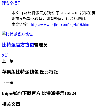
理
安全操作
本文由 @比特派官方钱包 于 2025-07-16 发布在 苏
州市亨畅净化设备，如有疑问，请联系我们。
本文链接：
https://www.hcjhsb.com/btpzb/16.html
比特派官方钱包
管理员
0
赞
上一篇
苹果版比特派钱包|丘比特派
下一篇
bitpie钱包下载官方|比特派提示10524
相关文章