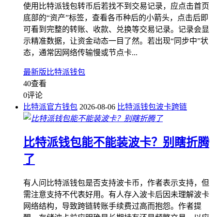
使用比特派钱包转币后若找不到交易记录，应点击首页
底部的“资产”标签，查看各币种后的小箭头，点击后即
可看到完整的转账、收款、兑换等交易记录。记录会显
示精准数据，让资金动态一目了然。若出现“同步中”状
态，通常因网络传输慢或节点卡...
最新版比特派钱包
40
查看
0
评论
比特派官方钱包
2026-08-06
比特派钱包
波卡
跨链
比特派钱包能不能装波卡？别瞎折腾
了
有人问比特派钱包是否支持波卡币，作者表示支持，但
需注意支持不代表好用。有人存入波卡后因未理解波卡
网络结构，导致跨链转账手续费过高而抱怨。作者提