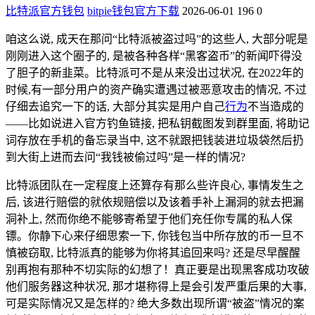
比特派官方钱包
bitpie钱包官方下载
2026-06-01
196
0
咱这么说, 成天在那问“比特派被盗过吗”的这些人, 大部分呢是
刚刚进入这个圈子的, 是被各种各样“黑客盗币”的新闻吓得没
了胆子的新韭菜。比特派可不是从来没出过状况, 在2022年的
时候,有一部分用户的资产确实遭遇过被恶意攻击的情况, 不过
仔细去追究一下的话, 大部分其实是用户自己
行为
不当造成的
——比如说进入官方钓鱼链接, 把私钥截图发到群里面, 将助记
词存放在手机的备忘录当中, 这不就跟把钱装进垃圾袋然后扔
到大街上进而去问“我钱被偷过吗”是一样的情况?
比特派团队在一定程度上还算存有那么些许良心, 事情发生之
后, 该进行赔偿的就依规赔偿以及该着手补上漏洞的就去把漏
洞补上, 然而你绝不能够寄希望于他们充任你专属的私人保
镖。你静下心来仔细思索一下, 你钱包当中所存放的币一旦不
慎被窃取, 比特派真的能够为你将其追回来吗? 还是尽早醒醒
别再抱有那种不切实际的幻想了！真正要是出现黑客成功攻破
他们服务器这种状况, 那才堪称得上是会引发严重后果的大事,
可是实际情况又是怎样的? 绝大多数出现所谓“被盗”情况的案