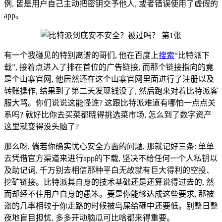
例, 皆是用户自己主动把密钥交予他人, 或者错误使用了虚假的
app。
有一个我碰见的特别离谱的哥们, 他在百度上
搜索
“比特派下
载”, 接着点进入了排在首位的广告链接, 而那个链接指向的竟
是个山寨官网, 他居然还在这个山寨官网里面进行了注册以及
转账操作, 结果到了第二天发现钱没了, 然后跑来对着比特派客
服大骂。你们说说这能怪谁? 这跟比特派难道有哪怕一点点关
系吗? 就好比你去买菜都晓得挑选菜市场, 怎么到了数字资产
这里就变得没头脑了?
那么呀, 倘若你确实忧心安全方面的问题, 那就记好三条: 单单
去凭借官方渠道来进行app的下载, 坚决不给任何一个人私钥以
及助记词, 千万别去相信那种平白无故就有巨大得利的空投、
挖矿链接。比特派其自身的技术基础还是还算说得过去的, 然
而却经不住用户自身的愚笨。要是你能够达成这些要求, 那被
盗的几率相较于你走路的时候被鸟屎给砸中还要低。别整日整
夜地盲目担忧, 多多开动脑瓜可比啥都来得重要。