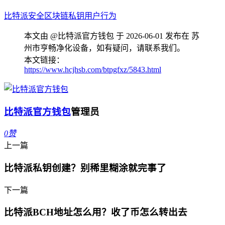
比特派
安全
区块链
私钥
用户行为
本文由 @比特派官方钱包 于 2026-06-01 发布在 苏
州市亨畅净化设备，如有疑问，请联系我们。
本文链接：
https://www.hcjhsb.com/btpgfxz/5843.html
比特派官方钱包
管理员
0
赞
上一篇
比特派私钥创建？别稀里糊涂就完事了
下一篇
比特派BCH地址怎么用？收了币怎么转出去