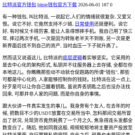
比特派官方钱包
bitpie钱包官方下载
2026-06-01
187
0
有一种钱包, 叫比特派, 一说起它,人们的情绪就很复杂, 又爱又
恨。说它不好, 它竟然支持不少链,
日常使用
还挺便利。说它
好, 有时候又卡得厉害, 能让人急得想摔手机。我自己用了快三
年, 摔过两次手机, 一次是因为转账老半天不到账, 另一次是更
新界面后找不到自己的资产, 当时血压一下子就升高了。
然而话又说道这儿, 比特派的
底层逻辑
着实够坚实。它采用的
是去中心化的架构形式, 私钥并不往服务器上去存储, 全都在你
本地这儿。你瞧瞧那些动不动就仓促跑路的所谓“钱包”, 那些
可都是中心化的, 人家能够控制你的钱财。比特派在这一点上,
好歹是可以让你自己握着钥匙, 虽说弄丢钥匙之后也没办法找
回来, 可那并非人家的问题, 而是你自身的事情。
跟大伙讲一件真实发生的事儿。我身旁有个友人, 在去年的时
候, 把数目不少的USDT放置在交易所当中, 怎料那间交易所冒
出了状况, 兑现货币竟然耗费了一个月之久, 焦急得连头发都全
数变白了。随后, 他如同我这般, 规规矩矩地将主要资产投放至
比特派里面, 自行掌管私密密钥, 自此之后, 就再也未曾因这类