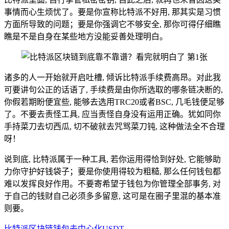
事情而心生烦忧了。要是你宣称比特派不好用, 那其实是习惯
方面所导致的问题；要是你强调它不够安全, 那你可得仔细瞧
瞧是不是自身在某些地方没能妥善处理明白。
诸多的人一开始就开启吐槽, 倾诉比特派手续费高昂。对此我
可要讲句公正的话语了, 手续费是由你所选取的哪条链决断的,
你假若期盼便宜些, 能够去选用TRC20或者BSC, 几毛钱便足够
了。不要去责怪工具, 应当责怪自身没有运用正确。犹如同你
手持菜刀去切西瓜, 切不破就去咒骂菜刀钝, 这种做法全不合理
呀！
说到底, 比特派属于一种工具, 若你运用得恰到好处, 它能够助
力你守护好钱袋子；要是你使用得较为粗糙, 那么任何钱包都
难以发挥良好作用。不要寄希望于钱包为你管理全部事务, 对
于自己的钱财自己必须多多留意, 这可是在圈子里混的基本准
则要。
比特派
区块链
钱包
去中心化
USDT