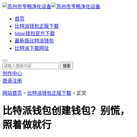
首页
比特派钱包正版下载
bitpie钱包官方下载
最新版比特派钱包
比特派下载网址
创作中心
登录
注册
网站首页
>
比特派钱包正版下载
> 正文
比特派钱包创建钱包？别慌，
照着做就行