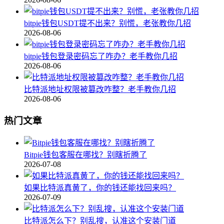
bitpie钱包USDT提不出来？别慌，老张教你几招
2026-08-06
bitpie钱包登录密码忘了咋办？老手教你几招
2026-08-06
比特派地址权限被篡改咋整？老手教你几招
2026-08-06
热门文章
Bitpie钱包客服在哪找？别瞎折腾了
2026-07-08
如果比特派真黄了，你的钱还能找回来吗？
2026-07-09
比特派怎么下？别乱搜，认准这个安装门道