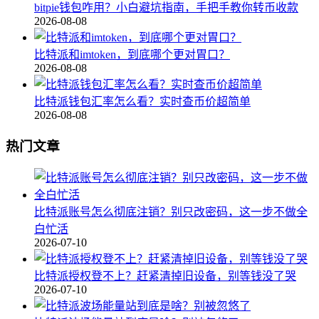
bitpie钱包咋用？小白避坑指南，手把手教你转币收款
2026-08-08
比特派和imtoken，到底哪个更对胃口？
2026-08-08
比特派钱包汇率怎么看？实时查币价超简单
2026-08-08
热门文章
比特派账号怎么彻底注销？别只改密码，这一步不做全
白忙活
2026-07-10
比特派授权登不上？赶紧清掉旧设备，别等钱没了哭
2026-07-10