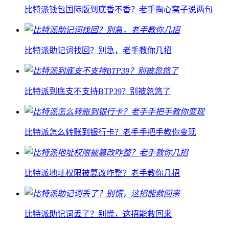
比特派钱包国际版到底香不香？老手掏心窝子说两句
比特派助记词找回？别急，老手教你几招
比特派到底支不支持BTP39？别被忽悠了
比特派怎么转账到银行卡？老手手把手教你变现
比特派地址权限被篡改咋整？老手教你几招
比特派助记词丢了？别慌，这招能救回来