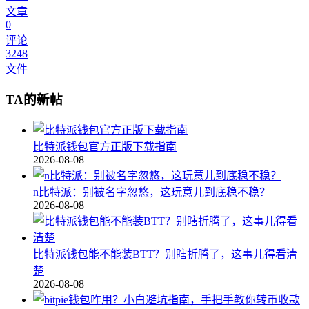
文章
0
评论
3248
文件
TA的新帖
比特派钱包官方正版下载指南
2026-08-08
n比特派：别被名字忽悠，这玩意儿到底稳不稳？
2026-08-08
比特派钱包能不能装BTT？别瞎折腾了，这事儿得看清
楚
2026-08-08