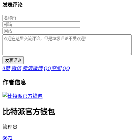
发表评论
0
赞
微信
新浪微博
QQ空间
QQ
作者信息
比特派官方钱包
管理员
6672