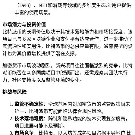
（DeFi）、NFT和游戏等领域的多维度生态,为用户提供
丰富的使用场景。
市场潜力与投资价值
比特派币的长期价值取决于其技术落地能力和市场接受度，该
项目已与多家区块链企业和支付平台达成合作，进一步推动了
其流通性和实用性，比特派币的总供应量有限，通缩模型的设
计也为其价值增长提供了潜在支撑。
加密货币市场波动剧烈，新兴项目往往面临激烈的竞争，比特
派币能否在众多同类项目中脱颖而出，还需观察其团队执行
力、社区支持度以及监管环境的变化。
挑战与风险
监管不确定性
：全球范围内对加密货币的监管政策尚未
统一，比特派币可能面临法律合规性风险。
技术落地难度
：跨链和隐私功能的技术实现复杂度高，
项目进展可能不及预期。
市场竞争
：比特币、以太坊等成熟项目占据主导地位,比