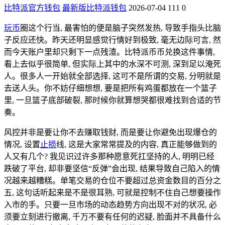
比特派官方钱包
最新版比特派钱包
2026-07-04
111
0
玩币
圈这个行当, 最害怕的便是脑子突然发热, 导致手指头比脑
子反应还快。昨天还明显感觉行情好到极致, 毫无边际可言, 然
而今天账户里却只剩下一点残渣。比特派币币兑换这件事情,
看上去似乎很简单, 但实际上其中的水深不可测, 深到足以淹死
人。很多人一开始就全部选择, 这可不是所谓的交易, 分明就是
去送人头。你不妨仔细想想, 要是把所有鸡蛋都放在一个篮子
里, 一旦篮子底部破裂, 那时候你就算想哭都很难找到合适的节
奏。
风控并非是要让你不去赚取钱财, 而是要让你避免出现爆仓的
情况, 设置
止损
线, 这是大家常常提及的内容, 真正能够做到的
人又有几个? 我见识过许多那种愿意死扛坚持的人, 明明已经
跌破了平台, 却非要坚信“反弹”会出现, 结果导致自己陷入的情
况越来越糟糕。单笔交易的仓位不要超过总资金数目的百分之
五, 这句话听起来是不是很耳熟, 可就是控制不住自己想要操作
入市的手。只要一旦市场的动态趋势方向出现不对的状况, 必
须要立刻进行撤离, 千万不要有任何的迟疑, 脸面并不具备什么