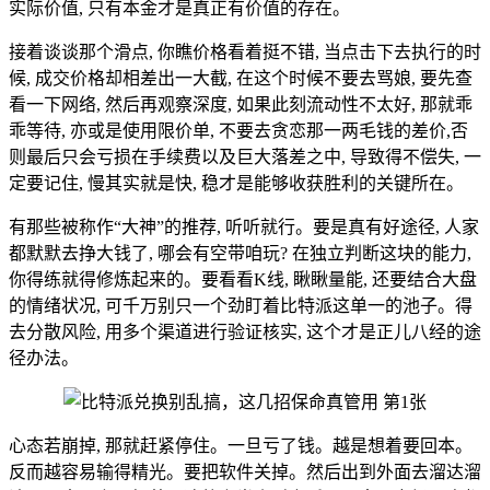
实际价值, 只有本金才是真正有价值的存在。
接着谈谈那个滑点, 你瞧价格看着挺不错, 当点击下去执行的时
候, 成交价格却相差出一大截, 在这个时候不要去骂娘, 要先查
看一下网络, 然后再观察深度, 如果此刻流动性不太好, 那就乖
乖等待, 亦或是使用限价单, 不要去贪恋那一两毛钱的差价,否
则最后只会亏损在手续费以及巨大落差之中, 导致得不偿失, 一
定要记住, 慢其实就是快, 稳才是能够收获胜利的关键所在。
有那些被称作“大神”的推荐, 听听就行。要是真有好途径, 人家
都默默去挣大钱了, 哪会有空带咱玩? 在独立判断这块的能力,
你得练就得修炼起来的。要看看K线, 瞅瞅量能, 还要结合大盘
的情绪状况, 可千万别只一个劲盯着比特派这单一的池子。得
去分散风险, 用多个渠道进行验证核实, 这个才是正儿八经的途
径办法。
心态若崩掉, 那就赶紧停住。一旦亏了钱。越是想着要回本。
反而越容易输得精光。要把软件关掉。然后出到外面去溜达溜