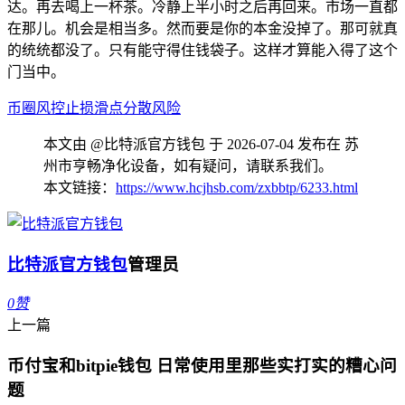
达。再去喝上一杯茶。冷静上半小时之后再回来。市场一直都
在那儿。机会是相当多。然而要是你的本金没掉了。那可就真
的统统都没了。只有能守得住钱袋子。这样才算能入得了这个
门当中。
币圈
风控
止损
滑点
分散风险
本文由 @比特派官方钱包 于 2026-07-04 发布在 苏
州市亨畅净化设备，如有疑问，请联系我们。
本文链接：
https://www.hcjhsb.com/zxbbtp/6233.html
比特派官方钱包
管理员
0
赞
上一篇
币付宝和bitpie钱包 日常使用里那些实打实的糟心问
题