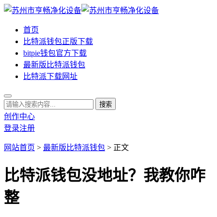
首页
比特派钱包正版下载
bitpie钱包官方下载
最新版比特派钱包
比特派下载网址
创作中心
登录
注册
网站首页
>
最新版比特派钱包
> 正文
比特派钱包没地址？我教你咋
整