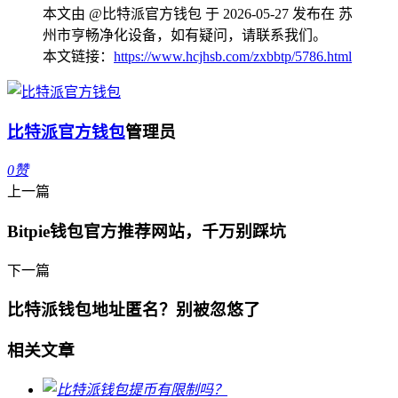
本文由 @比特派官方钱包 于 2026-05-27 发布在 苏
州市亨畅净化设备，如有疑问，请联系我们。
本文链接：
https://www.hcjhsb.com/zxbbtp/5786.html
比特派官方钱包
管理员
0
赞
上一篇
Bitpie钱包官方推荐网站，千万别踩坑
下一篇
比特派钱包地址匿名？别被忽悠了
相关文章