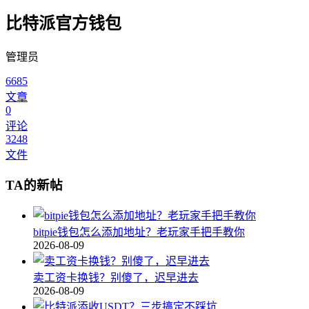
比特派官方钱包
管理员
6685
文章
0
评论
3248
文件
TA的新帖
bitpie钱包怎么添加地址？老玩家手把手教你
2026-08-09
卖工资卡换钱？别傻了，迟早进去
2026-08-09