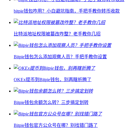
bitpie钱包咋用？小白避坑指南，手把手教你转币收款
比特派地址权限被篡改咋整？老手教你几招
Bitpie钱包怎么添加观察人员？手把手教你设置
OKEx提币到Bitpie钱包，别再瞎折腾了
Bitpie钱包余额怎么转？三步搞定划转
Bitpie钱包官方公众号在哪？别找错门路了