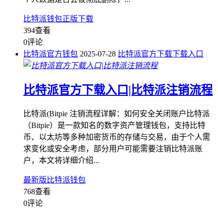
比特派钱包正版下载
394
查看
0
评论
比特派官方钱包
2025-07-28
比特派
官方下载
下载入口
比特派官方下载入口|比特派注销流程
比特派(Bitpie 注销流程详解：如何安全关闭账户比特派
（Bitpie）是一款知名的数字资产管理钱包，支持比特
币、以太坊等多种加密货币的存储与交易，由于个人需
求变化或安全考虑，部分用户可能需要注销比特派账
户，本文将详细介绍...
最新版比特派钱包
768
查看
0
评论