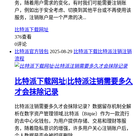
务，随着用户需求的变化，有时我们可能需要注销账
户，例如出于安全考虑、切换到其他平台或不再使用该
服务，注销账户是一个严肃的决...
比特派下载网址
376
查看
0
评论
比特派官方钱包
2025-08-29
比特派下载
比特派注销
注销
流程
比特派下载网址|比特派注销需要多久
才会抹除记录
比特派注销需要多久才会抹除记录？数据留存机制全解
析在数字资产管理领域,比特派（Bitpie）作为一款流行
的去中心化钱包，为用户提供存储、交易和理财等服
务，随着隐私意识的增强，许多用户关心注销账户后，
个人数据是否会被彻底删除，...