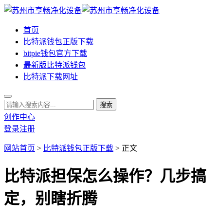
首页
比特派钱包正版下载
bitpie钱包官方下载
最新版比特派钱包
比特派下载网址
创作中心
登录
注册
网站首页
>
比特派钱包正版下载
> 正文
比特派担保怎么操作？几步搞
定，别瞎折腾