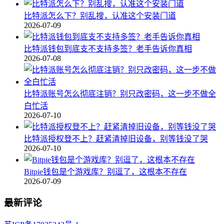
比特派怎么下？别乱搜，认准这个安装门道
2026-07-09
比特派钱包到底支不支持多签？老手告诉你真相
2026-07-08
比特派账号怎么彻底注销？别只改密码，这一步不做全
白忙活
2026-07-10
比特派授权登不上？赶紧清掉旧设备，别等钱没了哭
2026-07-10
Bitpie钱包是个游戏库？别逗了，这根本不存在
2026-07-09
最新评论