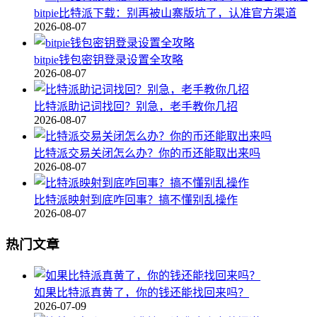
bitpie比特派下载：别再被山寨版坑了，认准官方渠道
2026-08-07
bitpie钱包密钥登录设置全攻略
2026-08-07
比特派助记词找回？别急，老手教你几招
2026-08-07
比特派交易关闭怎么办？你的币还能取出来吗
2026-08-07
比特派映射到底咋回事？搞不懂别乱操作
2026-08-07
热门文章
如果比特派真黄了，你的钱还能找回来吗？
2026-07-09