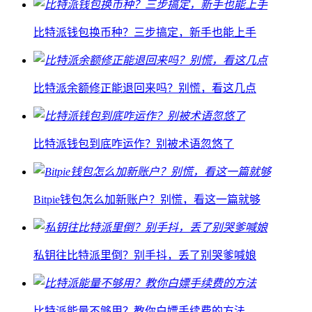
比特派钱包换币种？三步搞定，新手也能上手
比特派余额修正能退回来吗？别慌，看这几点
比特派钱包到底咋运作？别被术语忽悠了
Bitpie钱包怎么加新账户？别慌，看这一篇就够
私钥往比特派里倒？别手抖，丢了别哭爹喊娘
比特派能量不够用？教你白嫖手续费的方法