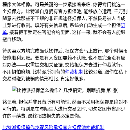
程序大体相像。可是关键的一步紧接着来临: 你得专门挑选一
个担保方。比特派自身拥有官方担保池, 能够放心运用, 千万别
随意去找那些不正规的非正规途径担保人, 不然极易被人当成
韭菜进行收割。填好有关信息后, 系统会自动生成一个担保
订
单
, 接着把币锁定在智能合约里面, 这样一来, 就不会有人能够
擅自移动。
待买卖双方均完成确认操作后, 担保方会马上放行, 那个时候币
便能顺利到账。要是有人妄图耍赖不认账, 也不是完全没有应
对办法——仅需提交相关证据, 交给担保方去进行仲裁就行。
不用惧怕麻烦, 比特派所拥有的
仲裁机制
比较公道, 跟你在私下
交易时碰到被骗的情形相比, 肯定好很多。
铭记着, 担保并非具备所有可能性, 然而不采用担保却是绝对不
可行的。特别是在与陌生人进行交易之时, 切勿贪图节省那少
许的手续费, 最终招致损失的必定是你。
比特派担保
操作步骤
风险承担
官方担保池
仲裁机制