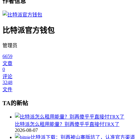
作者信息
比特派官方钱包
管理员
6659
文章
0
评论
3248
文件
TA的新帖
比特派怎么租用能量？别再傻乎乎直接付TRX了
2026-08-07