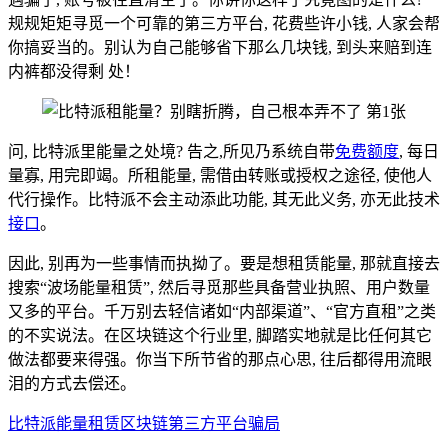
规规矩矩寻觅一个可靠的第三方平台, 花费些许小钱, 人家会帮
你搞妥当的。别认为自己能够省下那么几块钱, 到头来赔到连
内裤都没得剩 处！
问, 比特派里能量之处境? 告之,所见乃系统自带
免费额度
, 每日
量寡, 用完即竭。所租能量, 需借由转账或授权之途径, 使他人
代行操作。比特派不会主动添此功能, 其无此义务, 亦无此技术
接口
。
因此, 别再为一些事情而执拗了。要是想租赁能量, 那就直接去
搜索“波场能量租赁”, 然后寻觅那些具备营业执照、用户数量
又多的平台。千万别去轻信诸如“内部渠道”、“官方直租”之类
的不实说法。在区块链这个行业里, 脚踏实地就是比任何其它
做法都要来得强。你当下所节省的那点心思, 往后都得用流眼
泪的方式去偿还。
比特派
能量租赁
区块链
第三方平台
骗局