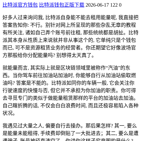
比特派官方钱包
比特派钱包正版下载
2026-06-17
122
0
好多人过来询问我, 比特派自身能不能去租用能量呢, 我直接把
答案告知你: 不行。别针对网上所呈现的那些杂乱无章的教程
有所关注, 诸如自己弄个账号前往租, 那些统统都是胡扯。比特
派其本身从性质上来说就并非从事这个的, 它单纯只是个钱包
而已, 可不是资源租赁业务的经营者。你还期望它好像波场官
方那般给你分配能量吗? 别想得太天真了。
就能量而言, 其实际上就是区块链领域里被称作“汽油”的东
西。当你驾车前往加油站加油时, 你能够自行从加油站偷取燃
油吗? 答案是不能的。比特派如同你的车辆一般, 它会关注你
行驶速度的快慢与否, 但它并不承担为你加油的职责。你可得
去寻觅专门的类似于做能量租赁那样的平台的加油站去加油。
自己瞎折腾的话, 不仅会白白浪费时间, 而且还极容易陷入各种
状况。
我遇见过大量之人, 偏要自行去操办。那后果怎样? 其一, 要么
是能量未能租得, 手续费却倒贴了一大批进去；其二, 要么是遭
遇骗子, 账号被径直清空了。你讲你这样子究竟图的是什么?