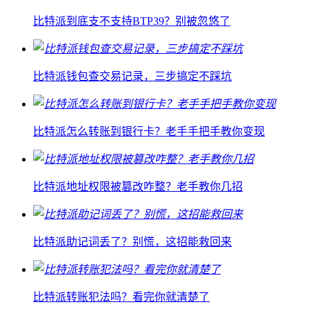
比特派到底支不支持BTP39？别被忽悠了
比特派钱包查交易记录，三步搞定不踩坑
比特派怎么转账到银行卡？老手手把手教你变现
比特派地址权限被篡改咋整？老手教你几招
比特派助记词丢了？别慌，这招能救回来
比特派转账犯法吗？看完你就清楚了