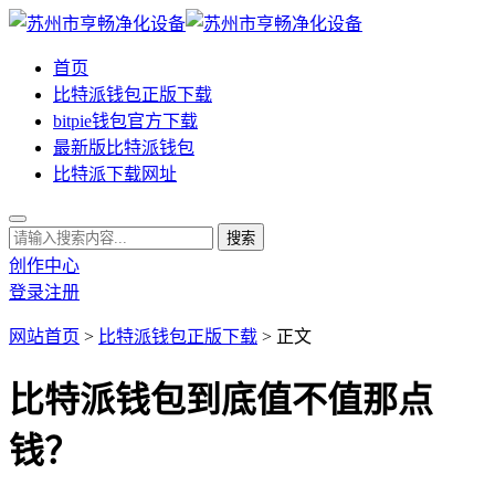
首页
比特派钱包正版下载
bitpie钱包官方下载
最新版比特派钱包
比特派下载网址
创作中心
登录
注册
网站首页
>
比特派钱包正版下载
> 正文
比特派钱包到底值不值那点
钱？