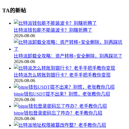
TA的新帖
比特派钱包能不能装波卡？别瞎折腾了
2026-08-06
比特派卸载全攻略：资产转移+安全删除，别再踩坑了
2026-08-06
比特派怎么转账到银行卡？老手手把手教你变现
2026-08-06
bitpie钱包USDT提不出来？别慌，老张教你几招
2026-08-06
bitpie钱包登录密码忘了咋办？老手教你几招
2026-08-06