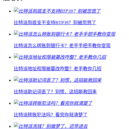
比特派到底支不支持BTP39？别被忽悠了
比特派怎么转账到银行卡？老手手把手教你变现
比特派地址权限被篡改咋整？老手教你几招
比特派助记词丢了？别慌，这招能救回来
比特派转账犯法吗？看完你就清楚了