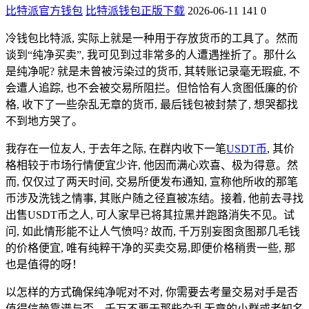
比特派官方钱包
比特派钱包正版下载
2026-06-11
141
0
冷钱包比特派, 实际上就是一种用于存放货币的工具了。然而
谈到“纯净买卖”, 我可见到过非常多的人遭遇挫折了。那什么
是纯净呢? 就是未曾被污染过的货币, 其转账记录毫无瑕疵, 不
会遭人追踪, 也不会被交易所阻拦。但恰恰有人贪图低廉的价
格, 收下了一些杂乱无章的货币, 最后钱包被封禁了, 想哭都找
不到地方哭了。
我存在一位友人, 于去年之际, 在群内收下一笔
USDT币
, 其价
格相较于市场行情便宜少许, 他因而满心欢喜、极为得意。然
而, 仅仅过了两天时间, 交易所便发布通知, 宣称他所收的那笔
币涉及洗钱之情事, 其账户随之径直被冻结。接着, 他前去寻找
出售USDT币之人, 可人家早已将其拉黑并跑路消失不见。试
问, 如此情形能不让人气愤吗? 故而, 千万别妄图贪图那几毛钱
的价格便宜, 唯有纯粹干净的买卖交易,即便价格稍贵一些, 那
也是值得的呀！
以怎样的方式确保纯净呢对不对, 你需要去考量交易对手是否
值得信赖靠谱与否。千万不要于那些杂乱无章的小群或者知名