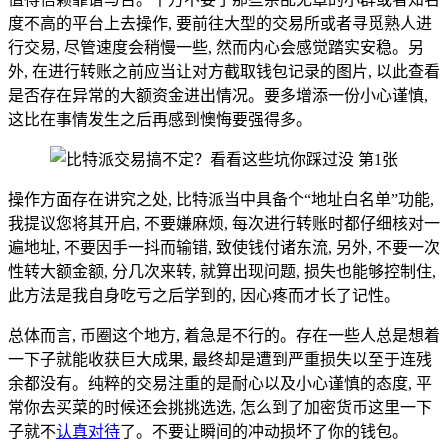
度不高的平台上去操作, 要前往大型的交易所或者寻觅熟人进
行交易, 尽管速度会稍慢一些, 然而内心会感觉踏实安稳。另
外, 在进行转账之前应当让对方截取钱包记录的图片, 以此查看
是否存在异常的大额资金进出情况。要多增添一份小心谨慎,
这比在事情发生之后再感到懊悔要强得多。
操作方面存在讲究之处, 比特派当中具备个“地址白名单”功能,
我提议您将其开启, 不要嫌麻烦, 每次进行转账时都仔细核对一
遍地址, 不要因手一抖而输错, 致使钱付诸东流, 另外, 不要一次
性转大额金额, 分几次来转, 就算出现问题, 损失也能够控制住,
此方法是我自身吃亏之后学到的, 因心疼而才长了记性。
总体而言, 币圈这个地方, 着急是不行的。存在一些人总是想着
一下子就能收获巨大成果, 最终却是遭到严重损失以至于连残
余都没有。纯粹的交易注重的是耐心以及小心谨慎的态度, 平
常你去买菜的时候还会挑挑选选, 怎么到了加密货币这里一下
子就不
认真对待
了。不要让瞬间的冲动损坏了你的钱包。