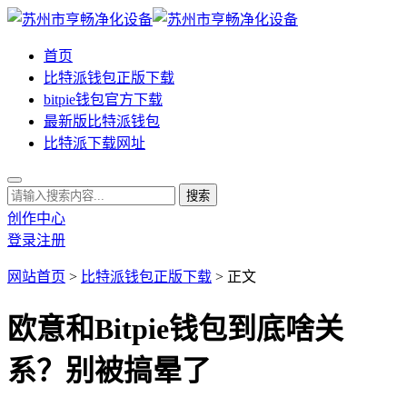
首页
比特派钱包正版下载
bitpie钱包官方下载
最新版比特派钱包
比特派下载网址
创作中心
登录
注册
网站首页
>
比特派钱包正版下载
> 正文
欧意和Bitpie钱包到底啥关
系？别被搞晕了