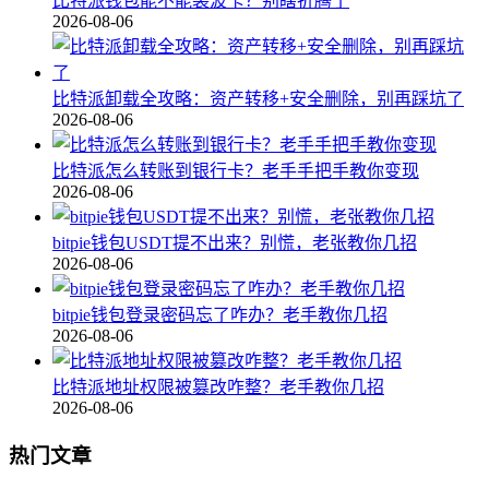
比特派钱包能不能装波卡？别瞎折腾了
2026-08-06
比特派卸载全攻略：资产转移+安全删除，别再踩坑了
2026-08-06
比特派怎么转账到银行卡？老手手把手教你变现
2026-08-06
bitpie钱包USDT提不出来？别慌，老张教你几招
2026-08-06
bitpie钱包登录密码忘了咋办？老手教你几招
2026-08-06
比特派地址权限被篡改咋整？老手教你几招
2026-08-06
热门文章