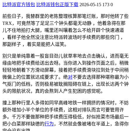
比特派官方钱包
比特派钱包正版下载
2026-05-15
173
0
前些日子，我替群里的老陈整理核算那笔烂账，那时他转了些
TRX，可竟然等了足足三个钟头都毫无动静 ，他着急得在那
儿不住地拍打大腿，嘴里还叫嚷着怎么不给开辟个快速通道
，看样子他全然没注意比特派转波场时手续费的那些窍门 ，
那副样子 ，着实是能把人逗笑。
别只是单纯靠着一股盲目劲儿就草率地去点击确认，进而毫无
缘由地把手续费给送出去呀。当你进入到操作页面之后，稍微
轻轻地朝着下方滑动屏幕，接着把手续费滑块拉到处于中间稍
微偏上的位置就达成要求了。绝
对
不要去选择那种堪称最为小
气抠门的低档，否则极易被耽搁阻碍在链上，出现长达两个钟
头的限航状况，真的会熬到人产生犯困的感觉呢。
撞上那种行里人多得如同早高峰地铁一样拥挤的情况时，不妨
额外增加小半个单位的手续费，这相对排队而言可要管用许
多。千万不要做那种把手续费压得极低，好似抢菜市场最后一
把小白菜那样缺德的
行为
，不然就会像被堵在半道上，急得你
完全没有出路。