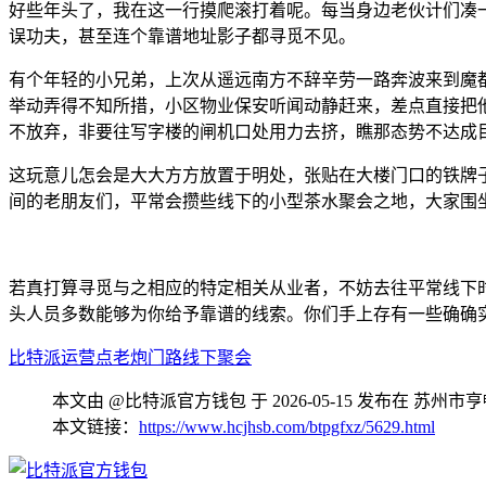
好些年头了，我在这一行摸爬滚打着呢。每当身边老伙计们凑
误功夫，甚至连个靠谱地址影子都寻觅不见。
有个年轻的小兄弟，上次从遥远南方不辞辛劳一路奔波来到魔都
举动弄得不知所措，小区物业保安听闻动静赶来，差点直接把
不放弃，非要往写字楼的闸机口处用力去挤，瞧那态势不达成
这玩意儿怎会是大大方方放置于明处，张贴在大楼门口的铁牌
间的老朋友们，平常会攒些线下的小型茶水聚会之地，大家围
若真打算寻觅与之相应的特定相关从业者，不妨去往平常线下
头人员多数能够为你给予靠谱的线索。你们手上存有一些确确
比特派
运营点
老炮
门路
线下聚会
本文由 @比特派官方钱包 于 2026-05-15 发布在 
本文链接：
https://www.hcjhsb.com/btpgfxz/5629.html