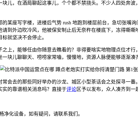
一块儿，在酒局聊起这事儿，个个都不禁挠头。不少人四处奔波
的某座写字楼，进楼后气势 rush 地跑到楼层前台，急切张嘴
他请到外边吹冷风，他被保安制止后无奈杵在楼底下，冻得嘶嘶
目标就坚决不会停止。
子之上，能够任由你随意去瞧看的？非得要啥实地物理点位才行
坐一块儿聊聊天、唠唠家常嗑，慢慢地，资源人脉便能够逐渐凑
时常会去的那些同好举办的沙龙、城区小型茶话会之处探寻一番
实实的靠谱相关消息吗？直接于
评论
区予以发布，众人凑齐到一
苏州市亨畅净化设备，如有疑问，请联系我们。