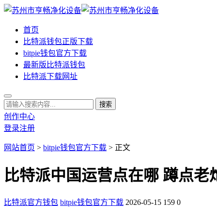
首页
比特派钱包正版下载
bitpie钱包官方下载
最新版比特派钱包
比特派下载网址
创作中心
登录
注册
网站首页
>
bitpie钱包官方下载
> 正文
比特派中国运营点在哪 蹲点老
比特派官方钱包
bitpie钱包官方下载
2026-05-15
159
0