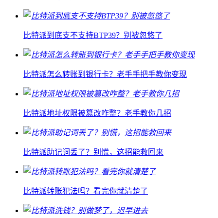
比特派到底支不支持BTP39？别被忽悠了
比特派怎么转账到银行卡？老手手把手教你变现
比特派地址权限被篡改咋整？老手教你几招
比特派助记词丢了？别慌，这招能救回来
比特派转账犯法吗？看完你就清楚了