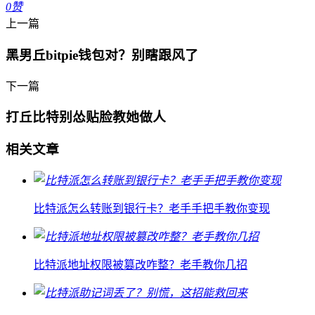
0
赞
上一篇
黑男丘bitpie钱包对？别瞎跟风了
下一篇
打丘比特别怂贴脸教她做人
相关文章
比特派怎么转账到银行卡？老手手把手教你变现
比特派地址权限被篡改咋整？老手教你几招