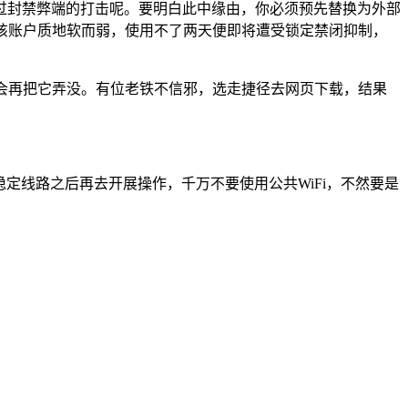
过封禁弊端的打击呢。要明白此中缘由，你必须预先替换为外部
该账户质地软而弱，使用不了两天便即将遭受锁定禁闭抑制，
会再把它弄没。有位老铁不信邪，选走捷径去网页下载，结果
好稳定线路之后再去开展操作，千万不要使用公共WiFi，不然要是