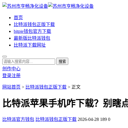
首页
比特派钱包正版下载
bitpie钱包官方下载
最新版比特派钱包
比特派下载网址
创作中心
登录
注册
网站首页
>
比特派钱包正版下载
> 正文
比特派苹果手机咋下载？别瞎
比特派官方钱包
比特派钱包正版下载
2026-04-28
189
0