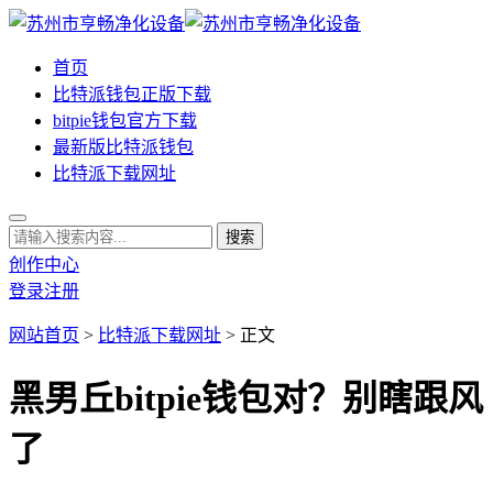
首页
比特派钱包正版下载
bitpie钱包官方下载
最新版比特派钱包
比特派下载网址
创作中心
登录
注册
网站首页
>
比特派下载网址
> 正文
黑男丘bitpie钱包对？别瞎跟风
了