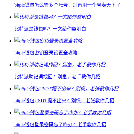
bitpie钱包怎么管多个账号，别再用一个号走天下了
比特派是钱包吗？一文给你整明白
bitpie钱包密钥登录设置全攻略
比特派助记词找回？别急，老手教你几招
bitpie钱包USDT提不出来？别慌，老张教你几招
bitpie钱包登录密码忘了咋办？老手教你几招