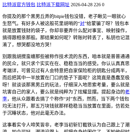
比特派官方钱包
比特派下载网址
2026-04-28
226
0
你提及的那个黑男丘弄的bitpie钱包没错，老子瞅见一眼就心
生怒气。有好多人被这般花里胡哨的“
对
”给蒙骗了呀？钱包本
就是放置钱财的袋子，你却非要弄什么配对事宜、映射操作，
搞得跟相亲那般。那结果如何呢？转账时转丢了，私钥也记混
淆了，想哭都没地方哭！
别跟我胡搅蛮缠那些被称作技术流的东西，咱本就是普普通通
的民众，就只求个实实在在、稳稳当当的感受。你认认真真思
考端详，可曾见过有人会特意把自家保险柜的钥匙分成两半，
而后把其中一半放置在门口的垫子下面呢？这简直是愚蠢至极
呀！就谈谈那黑男丘的玩法，仔细深入地思索考量，要么就是
坑害自己的家人，要么就是纯粹为了炫耀显摆。提起身边的
老
李
，他从众跟着去搞了个称作“对”东西，然而，当下两个钱包
均无法打开，那五万块钱就那样稳稳当当放置在里面，仿若处
于沉睡状态，他对此毫无办法。
这事着实令人啼笑皆非，老李当初斩钉截铁认为自己跟上了潮
流，如今可好，潮流没跟上，却把自身给困住了。不知他何时