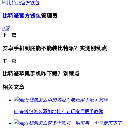
比特派官方钱包
管理员
0
赞
上一篇
安卓手机到底能不能装比特派？实测别乱点
下一篇
比特派苹果手机咋下载？别瞎点
相关文章
bitpie钱包怎么添加地址？老玩家手把手教你