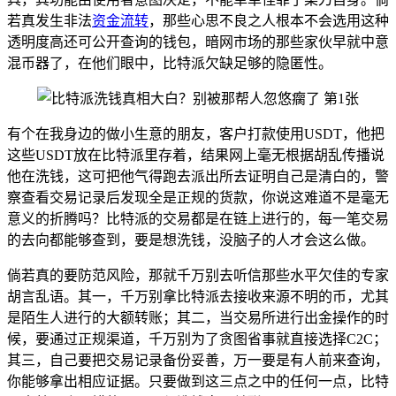
若真发生非法
资金流转
，那些心思不良之人根本不会选用这种
透明度高还可公开查询的钱包，暗网市场的那些家伙早就中意
混币器了，在他们眼中，比特派欠缺足够的隐匿性。
有个在我身边的做小生意的朋友，客户打款使用USDT，他把
这些USDT放在比特派里存着，结果网上毫无根据胡乱传播说
他在洗钱，这可把他气得跑去派出所去证明自己是清白的，警
察查看交易记录后发现全是正规的货款，你说这难道不是毫无
意义的折腾吗？比特派的交易都是在链上进行的，每一笔交易
的去向都能够查到，要是想洗钱，没脑子的人才会这么做。
倘若真的要防范风险，那就千万别去听信那些水平欠佳的专家
胡言乱语。其一，千万别拿比特派去接收来源不明的币，尤其
是陌生人进行的大额转账；其二，当交易所进行出金操作的时
候，要通过正规渠道，千万别为了贪图省事就直接选择C2C；
其三，自己要把交易记录备份妥善，万一要是有人前来查询，
你能够拿出相应证据。只要做到这三点之中的任何一点，比特