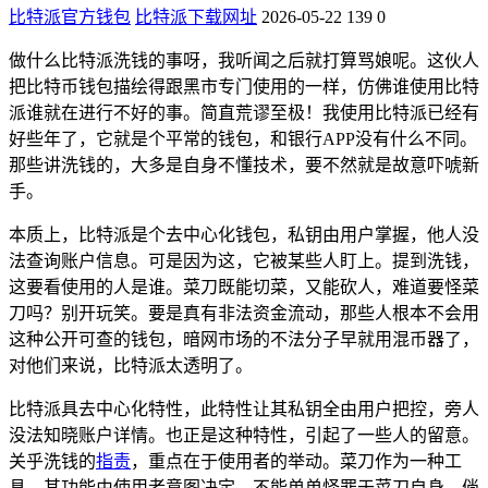
比特派官方钱包
比特派下载网址
2026-05-22
139
0
做什么比特派洗钱的事呀，我听闻之后就打算骂娘呢。这伙人
把比特币钱包描绘得跟黑市专门使用的一样，仿佛谁使用比特
派谁就在进行不好的事。简直荒谬至极！我使用比特派已经有
好些年了，它就是个平常的钱包，和银行APP没有什么不同。
那些讲洗钱的，大多是自身不懂技术，要不然就是故意吓唬新
手。
本质上，比特派是个去中心化钱包，私钥由用户掌握，他人没
法查询账户信息。可是因为这，它被某些人盯上。提到洗钱，
这要看使用的人是谁。菜刀既能切菜，又能砍人，难道要怪菜
刀吗？别开玩笑。要是真有非法资金流动，那些人根本不会用
这种公开可查的钱包，暗网市场的不法分子早就用混币器了，
对他们来说，比特派太透明了。
比特派具去中心化特性，此特性让其私钥全由用户把控，旁人
没法知晓账户详情。也正是这种特性，引起了一些人的留意。
关乎洗钱的
指责
，重点在于使用者的举动。菜刀作为一种工
具，其功能由使用者意图决定，不能单单怪罪于菜刀自身。倘