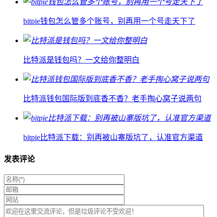
bitpie钱包怎么管多个账号，别再用一个号走天下了
比特派是钱包吗？一文给你整明白
比特派钱包国际版到底香不香？老手掏心窝子说两句
bitpie比特派下载：别再被山寨版坑了，认准官方渠道
发表评论