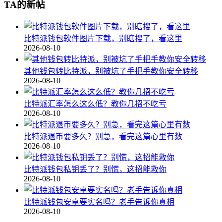
TA的新帖
比特派钱包软件图片下载，别瞎搜了，看这里
2026-08-10
其他钱包转比特派，别被坑了手把手教你安全转移
2026-08-10
比特派汇率怎么这么低？教你几招不吃亏
2026-08-10
比特派退币要多久？别急，看完这篇心里有数
2026-08-10
比特派钱包私钥丢了？别慌，这招能救你
2026-08-10
比特派钱包安卓要实名吗？老手告诉你真相
2026-08-10