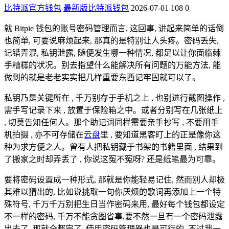
比特派官方钱包
最新版比特派钱包
2026-07-01
108
0
就 Bitpie 钱包的账号密码管理而言, 这回事, 讲起来简单的话倒
也简单, 可要说麻烦起来, 那真的是特别让人头疼。密码丢失,
记错弄混, 私钥泄露, 随便发生哪一种情况, 都足以让你面临棘
手糟糕的状况。别去指望什么能解决所有问题的万能方法, 能
做到的就是老老实实把几样重要东西记牢固就可以了。
私钥乃是关键所在 , 千万别存于手机之上 , 也别进行截图操作 ,
需手写记录下来 , 放置于保险箱之中。或者分别写在几张纸上
, 切莫告知任何人。那个助记词同样需要亲手抄写 , 不要用手
机拍摄 , 亦不可存储在
云盘
里 , 要知道黑客盯上的正是像你这
种为求方便之人。曾有人把私钥藏于书架的书籍里面 , 结果到
了搬家之时却弄丢了 , 你说这冤不冤呀? 还是纸笔最为可靠。
要将密码设置成一种形式, 那就是你能轻易记住, 然而别人却极
其难以猜出的, 比如说挑取一句你厌烦的歌词再添加上一个特
殊符号, 千万千万别把生日当作密码来用, 最好每个钱包都设定
不一样的密码, 千万不能贪图省事,要不然一旦有一个密码泄露
出去了, 那就全都完了, 使用密码管理器也是可行的, 不过我一