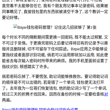
直觉着不太能够信任它, 我有个朋友用记事本记录密码, 结果被
同事瞧见了, 直接钱包里的东西就被清空干净了, 这个教训一定
要记好喽。
每个时长不同的隔断期间需更换一回密码, 既不能太过频繁, 又
不可过于怠惰。于更换完密码之后要记得将旧有的记录予以撕
毁并且删除掉, 切不可留存下任何踪迹。Bitpie应用之中能够设
置指纹或者面部识别功能, 倘若可以运用那就加以运用, 如此便
能省去每次输入密码时所带来的麻烦。我的手机里面就设置了
指纹识别, 顿感踏实了许多。
倘若密码忘掉了, 不要慌张, 助记词能够挽救你。要记得助记词
的顺序是不可以出错的, 若是错了一个单词, 钱包便无法打开
了。去年我为一位哥们恢复钱包, 他的助记词少写了一个单词,
经过三天的折腾才找回来。因而在备份的时候一定要检查核
对
两遍。
Bitpie钱包
密码管理
私钥安全
助记词
安全设置