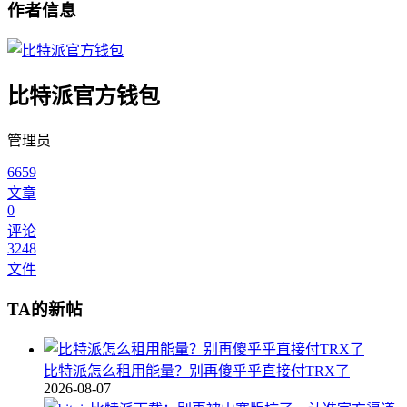
作者信息
比特派官方钱包
管理员
6659
文章
0
评论
3248
文件
TA的新帖
比特派怎么租用能量？别再傻乎乎直接付TRX了
2026-08-07