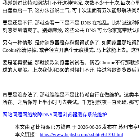
我碰到过比特派网站打不开这种情况, 次数不少于十次,每次心里
由器重启一下, 这办法虽说土气, 可十次里面有五次能够解决问
要是还是不行, 那就查看一下是不是 DNS 在捣乱。比特派这种网站, 有时
刻感觉到清爽了。别嫌麻烦, 这些公共 DNS 可比你家宽带默
另有一种情形, 是你浏览器缓存积攒得忒多了, 如同家里那堆得跟
Cookie都清除掉, 或者径直开启个无痕模式, 马上就能上去。
要是能再狠些, 那就换款浏览器试试看。倘若Chrome不行那就换
球的人那般。上次我使用360的时候打不开, 换过谷歌浏览器后
真要是没办法了, 那就瞧瞧是不是比特派自行在做维护。这类事
所在。之后你等上半小时再去尝试。千万别熬夜一直死磕, 那
网站问题
网络故障
DNS问题
浏览器缓存
系统维护
本文由 @比特派官方钱包 于 2026-06-26 发布在 
本文链接：
https://www.hcjhsb.com/zxbbtp/6139.html