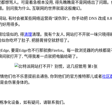
都想骂人。可是着急根本没用, 得先瞧瞧是不是网络出了问题。你去
题。别问我为什么, 互联网的世界就是这般魔幻。
会被某些网络运营商“误伤到”。你手动把 DNS 改成 8.8.8.8 或者 
认的好用得多。
垃圾似的, 得
清理
清理。我有个友人, 网站打不开就一味只晓得
这恰似你吃坏了肚子, 把肠胃排空就舒坦了。
Edge, 要是Edge也不行那就换Firefox。每一款浏览器的
瞬间就打开了, 气得我差一点就把电脑给砸了。
情他们也不乐意提前去通告, 你到他们的官方推特那儿或者
社区
可是会伤害身体的。
苏州市亨畅净化设备，如有疑问，请联系我们。