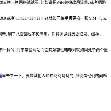
换一换网络试试看, 比如说把WiFi关掉改用流量, 或者把路
114.114.114.114, 这就如同给手机更换一张 SIM 卡, 立
刷新, 刷了八百回也不见有用。你将浏览器历史记录、缓存、
内核都是不一样的, 对于某些网站而言其兼容性糟糕到就如同处于两个星
群
里去看一下。要是其他人也在骂骂咧咧的, 那便是他们的问题