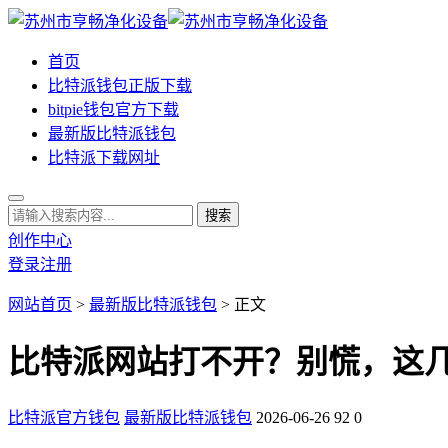
首页
比特派钱包正版下载
bitpie钱包官方下载
最新版比特派钱包
比特派下载网址
创作中心
登录
注册
网站首页
>
最新版比特派钱包
> 正文
比特派网站打不开？别慌，这
比特派官方钱包
最新版比特派钱包
2026-06-26
92
0