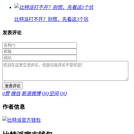
比特派打不开？别慌，先看这3个坑
发表评论
0
赞
微信
新浪微博
QQ空间
QQ
作者信息