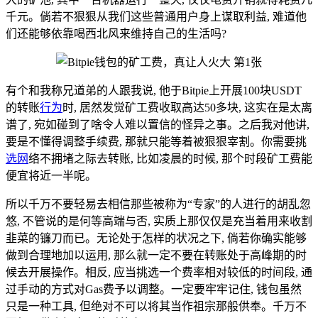
千元。倘若不狠狠从我们这些普通用户身上谋取利益, 难道他
们还能够依靠喝西北风来维持自己的生活吗?
有个和我称兄道弟的人跟我说, 他于Bitpie上开展100块USDT
的转账
行为
时, 居然发觉矿工费收取高达50多块, 这实在是太离
谱了, 宛如碰到了啥令人难以置信的怪异之事。之后我对他讲,
要是不懂得调整手续费, 那就只能等着被狠狠宰割。你需要挑
选网
络不拥堵之际去转账, 比如凌晨的时候, 那个时段矿工费能
便宜将近一半呢。
所以千万不要轻易去相信那些被称为“专家”的人进行的胡乱忽
悠, 不管说的是何等高端与否, 实质上那仅仅是充当着用来收割
韭菜的镰刀而已。无论处于怎样的状况之下, 倘若你确实能够
做到合理地加以运用, 那么就一定不要在转账处于高峰期的时
候去开展操作。相反, 应当挑选一个费率相对较低的时间段, 通
过手动的方式对Gas费予以调整。一定要牢牢记住, 钱包虽然
只是一种工具, 但绝对不可以将其当作祖宗那般供奉。千万不