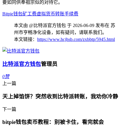
要如同供奉祖宗似的对待它。
Bitpie钱包
矿工费
虚拟货币
转账
手续费
本文由 @比特派官方钱包 于 2026-06-09 发布在 苏
州市亨畅净化设备，如有疑问，请联系我们。
本文链接：
https://www.hcjhsb.com/zxbbtp/5945.html
比特派官方钱包
管理员
0
赞
上一篇
天上掉馅饼？突然收到比特派转账，我劝你冷静
下一篇
bitpie钱包卖币教程：别被卡住，看完就会