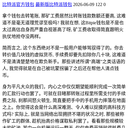
比特派官方钱包
最新版比特派钱包
2026-06-09
122
0
拿个钱包去转笔账, 那矿工费居然比转账钱款数额还要高, 这难
道不是毫无道理荒谬至极吗? 我就在想, 这Bitpie钱包是不是也
太过高估自身而严重自视甚高了呀, 矿工费收取得简直跟明火
执仗地抢夺没两样。
简而言之, 这个东西绝对不是一般用户能够驾驭得了的。你去
转价值几块钱的虚拟货币, 手续费却要先扣除你几十块, 这难道
不是清清楚楚地在欺负新手。那些讲述所谓“高端”之类话语的
人, 我觉得就是在自己被坑蒙拐骗了之后还在帮他人清点钱
币。
身为平凡大众的我们，内心之中仅仅期望能顺利完成一次简单
的汇款行动也罢了。可就在目睹那转账过程里所需支付的手续
费之际, 刹那间怒火顿生, 简直要把手中的手机用力摔落在地面
之上。你觉得这会是什么高深难测、令人难以捉摸的高科技方
式吗? 实际上, 就是当网络出现拥挤不堪的状况之时, 那些被称
作矿工的群体, 趁机抬高价格谋取私利罢了。看看那些规模较
大的矿池, 其中一台机器运行一整天, 仅仅电费开销就得耗费几