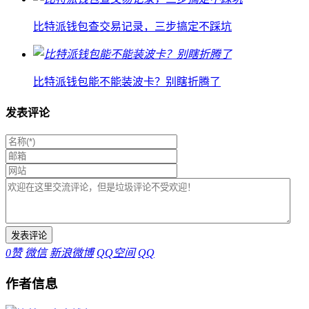
比特派钱包查交易记录，三步搞定不踩坑
比特派钱包能不能装波卡？别瞎折腾了
发表评论
0
赞
微信
新浪微博
QQ空间
QQ
作者信息