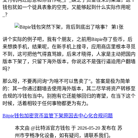
钱包犹如一个徒具表象的空壳，又能够起到什么实际作用呢
_？
讲个实际的例子吧，我有个朋友，之前用Bitpie存了些币，后
来想换手机，结果呢，在新手机上搜寻，应用商店里根本寻觅
不到，这可把他气得直骂娘，后来才晓得，人家是主动把国内
版本下架了，只留下海外版本，你说这不是强行逼迫用户翻墙
吗？
那么呀，不要再问询“为啥不可以售卖了”。答案是极为简单
的：其一你通过翻墙去使用海外版本，其二尽早将资产转移至
合规的冷钱包当中。别抱有它还能够回归的寄望，在当下这个
时候，活着相较于任何事物都更为有力。
Bitpie钱包
加密货币监管
下架原因
去中心化
合规问题
本文由 @比特派官方钱包 于 2026-05-20 发布在 苏
州市亨畅净化设备，如有疑问，请联系我们。