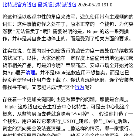
比特派官方钱包
最新版比特派钱包
2026-05-20
191
0
将这句话以客观中性的角度来改写，避免使用带有主观倾向的
词汇：这件事情奇怪之处在于，原本正常的一个钱包，为何突
然就 “无法售卖了” 呢？需要说明的是，Bitpie 的这一系列操
作，并非是其自身主动停止的，而是受到了相关方面的要求。
往实在说，在国内对于加密货币的监管力度一直处在持续收紧
的状况下。以往，大家还能在一定程度上偷偷暗暗地运用加密
货币相关产品。可是如今呢？苹果商店、安卓市场全开始对这
类App展开
清理
。并不是Bitpie这款应用不想售卖，而是它已
经没有途径可让用户去下载了。你认真琢磨琢磨，连个安装包
都找寻不到，又怎能达成“卖”这个
行为
呢？
存在着一个更加关键同时也更为棘手的问题，那便是合规_。
_bitpie_这款钱包过去主打去中心化特性，可是去中心化这个
概念，从监管层面去看就意味着“不可控”_。_假设你打造了一
个钱包，用户通过它来进行_USDT_转账、参与_DeFi_活动，
资金的流向完全没法查清楚_。_像这样的情况，哪一家银行、
支付机构还愿意和你合作呢_。_缺乏了资金往来的渠道，这个