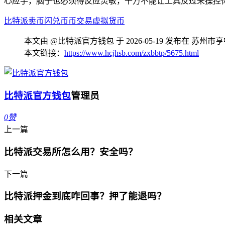
心应手，脑子也必须得反应灵敏，千万不能让工具反过来操控
比特派
卖币
闪兑
币币交易
虚拟货币
本文由 @比特派官方钱包 于 2026-05-19 发布在 
本文链接：
https://www.hcjhsb.com/zxbbtp/5675.html
比特派官方钱包
管理员
0
赞
上一篇
比特派交易所怎么用？安全吗？
下一篇
比特派押金到底咋回事？押了能退吗？
相关文章