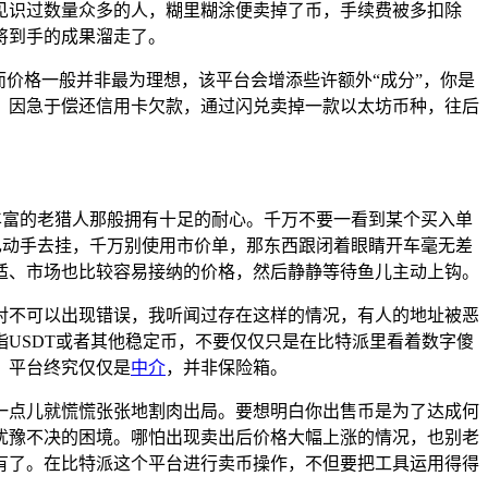
见识过数量众多的人，糊里糊涂便卖掉了币，手续费被多扣除
将到手的成果溜走了。
价格一般并非最为理想，该平台会增添些许额外“成分”，你是
，因急于偿还信用卡欠款，通过闪兑卖掉一款以太坊币种，往后
丰富的老猎人那般拥有十足的耐心。千万不要一看到某个买入单
己动手去挂，千万别使用市价单，那东西跟闭着眼睛开车毫无差
适、市场也比较容易接纳的价格，然后静静等待鱼儿主动上钩。
对不可以出现错误，我听闻过存在这样的情况，有人的地址被恶
USDT或者其他稳定币，不要仅仅只是在比特派里看着数字傻
，平台终究仅仅是
中介
，并非保险箱。
一点儿就慌慌张张地割肉出局。要想明白你出售币是为了达成何
犹豫不决的困境。哪怕出现卖出后价格大幅上涨的情况，也别老
有了。在比特派这个平台进行卖币操作，不但要把工具运用得得