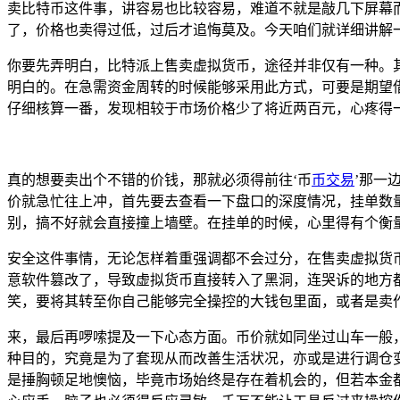
卖比特币这件事，讲容易也比较容易，难道不就是敲几下屏幕
了，价格也卖得过低，过后才追悔莫及。今天咱们就详细讲解
你要先弄明白，比特派上售卖虚拟货币，途径并非仅有一种。其
明白的。在急需资金周转的时候能够采用此方式，可要是期望
仔细核算一番，发现相较于市场价格少了将近两百元，心疼得
真的想要卖出个不错的价钱，那就必须得前往‘币
币交易
’那一
价就急忙往上冲，首先要去查看一下盘口的深度情况，挂单数
别，搞不好就会直接撞上墙壁。在挂单的时候，心里得有个衡
安全这件事情，无论怎样着重强调都不会过分，在售卖虚拟货
意软件篡改了，导致虚拟货币直接转入了黑洞，连哭诉的地方
笑，要将其转至你自己能够完全操控的大钱包里面，或者是卖
来，最后再啰嗦提及一下心态方面。币价就如同坐过山车一般
种目的，究竟是为了套现从而改善生活状况，亦或是进行调仓
是捶胸顿足地懊恼，毕竟市场始终是存在着机会的，但若本金