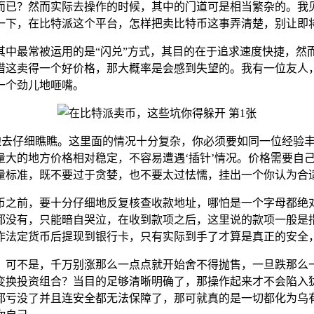
而已？然而实际去操作的时候，其中的门道可是相当繁杂的。我
一下，在比特派这个平台，怎样把卖比特币这事弄清楚，别让即
中最常被运用的是“闪兑”方式，其目的在于追求速度快捷，然而
借这卖得一个好价格，那大概率是会感到失望的。我有一位友人
一个劲儿地咂嘴。
边去仔细瞧瞧。这里面的情况十分复杂，你必须要如同一位经验
量大的地方价格相对稳定，不容易遭遇‘插针’情况。价格需要自
量标准，既不要过于贪婪，也不要太过怯懦，挂出一个你认为合
币之前，要十分仔细地反复核查收款地址，哪怕是一个字母都绝
都没有，只能暗自哭泣，在收到款项之后，这里说的款项一般是指
作法定货币后提现到银行卡，只有实际到手了才算是真正的安全
，可不是，千万别涨那么一点点就开始舍不得抛售，一旦跌那么
变换投资组合？当目的足够清晰明确了，那操作起来才不会陷入
都亏没了并且连安全都无法保障了，那可就真的是一切都化为乌