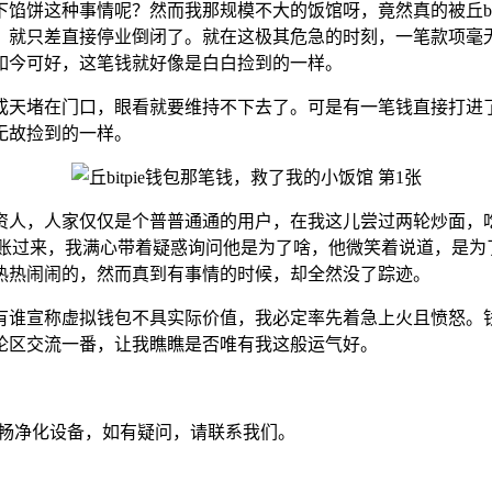
馅饼这种事情呢？然而我那规模不大的饭馆呀，竟然真的被丘bit
，就只差直接停业倒闭了。就在这极其危急的时刻，一笔款项毫
如今可好，这笔钱就好像是白白捡到的一样。
成天堵在门口，眼看就要维持不下去了。可是有一笔钱直接打进
无故捡到的一样。
资人，人家仅仅是个普普通通的用户，在我这儿尝过两轮炒面，
包转了账过来，我满心带着疑惑询问他是为了啥，他微笑着说道，是
热热闹闹的，然而真到有事情的时候，却全然没了踪迹。
有谁宣称虚拟钱包不具实际价值，我必定率先着急上火且愤怒。
论区交流一番，让我瞧瞧是否唯有我这般运气好。
苏州市亨畅净化设备，如有疑问，请联系我们。