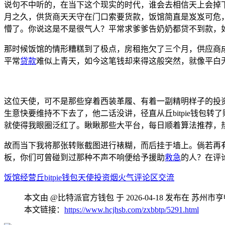
说句不中听的，在当下这个现实的时代，谁会去相信天上会掉下
月之久，供货商天天守在门口索要货款，饭馆简直是岌岌可危
懵了。你说这是不是很气人？平常求爹爹告奶奶都贷不到款，
那时候饭馆的情形糟糕到了极点，房租拖欠了三个月，供应商
平常
贷款
难似上青天，如今这笔钱却来得这般突然，就像平白
这位天使，可不是那些穿着西装革履、有着一副精明样子的投
生意快要维持不下去了，他二话没讲，径直从丘bitpie钱
就使得我眼圈泛红了。瞅瞅那些大平台，每日顺着算法推荐，
故而当下我将那张转账截图进行裱糊，而后挂于墙上。倘若再
板，你们可曾碰到过那种不声不响便给予援助
救急
的人？在评
饭馆经营
丘bitpie钱包
天使投资
烟火气
评论区交流
本文由 @比特派官方钱包 于 2026-04-18 发布在 
本文链接：
https://www.hcjhsb.com/zxbbtp/5291.html