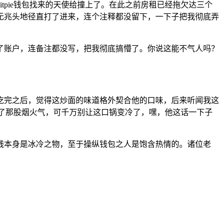
pie钱包找来的天使给撞上了。在此之前房租已经拖欠达三个
无兆头地径直打了进来，连个注释都没留下，一下子把我彻底弄
了账户，连备注都没写，把我彻底搞懵了。你说这能不气人吗？
吃完之后，觉得这炒面的味道格外契合他的口味，后来听闻我这
为了那股烟火气，可千万别让这口锅变冷了，嘿，他这话一下子
钱本身是冰冷之物，至于操纵钱包之人是饱含热情的。诸位老