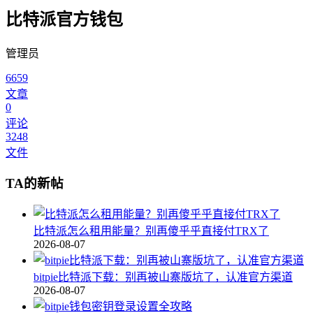
比特派官方钱包
管理员
6659
文章
0
评论
3248
文件
TA的新帖
比特派怎么租用能量？别再傻乎乎直接付TRX了
2026-08-07
bitpie比特派下载：别再被山寨版坑了，认准官方渠道
2026-08-07