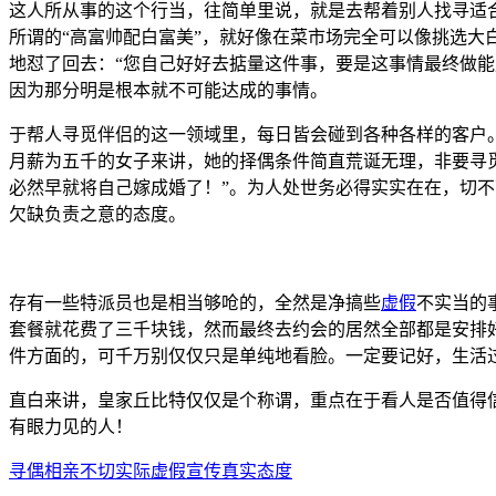
这人所从事的这个行当，往简单里说，就是去帮着别人找寻适
所谓的“高富帅配白富美”，就好像在菜市场完全可以像挑选
地怼了回去：“您自己好好去掂量这件事，要是这事情最终做
因为那分明是根本就不可能达成的事情。
于帮人寻觅伴侣的这一领域里，每日皆会碰到各种各样的客户
月薪为五千的女子来讲，她的择偶条件简直荒诞无理，非要寻
必然早就将自己嫁成婚了！”。为人处世务必得实实在在，切
欠缺负责之意的态度。
存有一些特派员也是相当够呛的，全然是净搞些
虚假
不实当的
套餐就花费了三千块钱，然而最终去约会的居然全部都是安排
件方面的，可千万别仅仅只是单纯地看脸。一定要记好，生活
直白来讲，皇家丘比特仅仅是个称谓，重点在于看人是否值得
有眼力见的人！
寻偶
相亲
不切实际
虚假宣传
真实态度