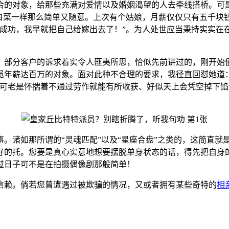
合的对象，给那些充满对爱情以及婚姻渴望的人去牵线搭桥。可
大白菜一样那么简单又随意。上次有个姑娘，月薪仅仅只有五千块
能成功，我早就把自己给嫁出去了！”。为人处世应当秉持实实在
。部分客户的诉求着实令人匪夷所思，恰似先前讲过的，刚开始便
觅年薪达百万的对象。面对此种不合理的要求，我径直回怼她道
不可老是怀揣着不通过劳作就能有所收获、好似天上会凭空掉下
事。诸如那所谓的“灵魂匹配”以及“星座合盘”之类的，这简直
好的托。您要是真心实意地想要摆脱单身状态的话，得先把自身
过日子可不是在拍摄偶像剧那般简单！
信赖。倘若您曾遭遇过被欺骗的情况，又或者拥有某些奇特的
相