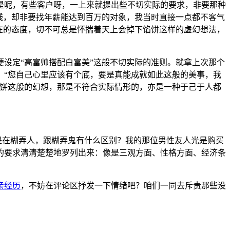
是呢，有些客户呀，一上来就提出些不切实际的要求，非要那种
钱，却非要找年薪能达到百万的对象，我当时直接一点都不客气
在的态度，切不可总是怀揣着天上会掉下馅饼这样的虚幻想法，
设定“高富帅搭配白富美”这般不切实际的准则。就拿上次那个
：“您自己心里应该有个底，要是真能成就如此这般的美事，我
馅饼这般的幻想，那是不符合实际情形的，亦是一种于己于人都
就是在糊弄人，跟糊弄鬼有什么区别？我的那位男性友人光是购买
的要求清清楚楚地罗列出来：像是三观方面、性格方面、经济条
亲经历
，不妨在评论区抒发一下情绪吧？咱们一同去斥责那些没