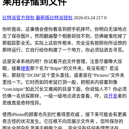
果用存储到文件
比特派官方钱包
最新版比特派钱包
2026-03-24
217
0
你听我说，这事情会使你着急到把手机摔坏。你明白无误地点
击了保存图片，然而翻遍整个相册却找不到，仿佛被鬼吃掉了
那般踪影全无。实际上这软件根本、完全没有按照你所设想的
那样运行，它自行给你构建了一个地方，你必须钻进去寻觅。
这是安卓系统的吧？你试着开启文件管理，注意尽量睁大双
眼，接着
搜索
那个名为“Bitpie”的文件夹，有没有呢？若没
有，那就在“DCIM”这个里头查找，或者是在“Pictures”文件夹
里找一下。它时而如同老鼠打洞一般，把相关内容塞到像
“com.bitpie”如此冗长又难闻的目录下面，你说恼人不？你必须
仿佛一名侦探那样，一级一级地点进去查看，哼，这
开发
者的
思维真是奇特怪异。
使用iPhone的顾客也先别忙着得意欢戚 ，接下来可能会有更离
奇古怪的状况发生。它压根不向您展示文件夹 ，您所保存的
图片全部杂乱混淆于相册之中 ，完全没有任何条理章法存