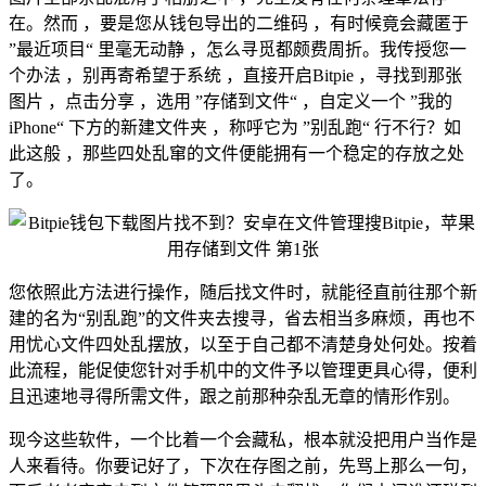
在。然而 ，要是您从钱包导出的二维码 ，有时候竟会藏匿于
”最近项目“ 里毫无动静 ，怎么寻觅都颇费周折。我传授您一
个办法 ，别再寄希望于系统 ，直接开启Bitpie ，寻找到那张
图片 ，点击分享 ，选用 ”存储到文件“ ，自定义一个 ”我的
iPhone“ 下方的新建文件夹 ，称呼它为 ”别乱跑“ 行不行？如
此这般 ，那些四处乱窜的文件便能拥有一个稳定的存放之处
了。
您依照此方法进行操作，随后找文件时，就能径直前往那个新
建的名为“别乱跑”的文件夹去搜寻，省去相当多麻烦，再也不
用忧心文件四处乱摆放，以至于自己都不清楚身处何处。按着
此流程，能促使您针对手机中的文件予以管理更具心得，便利
且迅速地寻得所需文件，跟之前那种杂乱无章的情形作别。
现今这些软件，一个比着一个会藏私，根本就没把用户当作是
人来看待。你要记好了，下次在存图之前，先骂上那么一句，