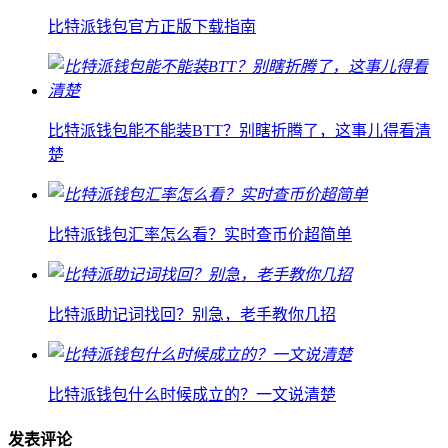
比特派钱包官方正版下载指南
比特派钱包能不能装BTT？别瞎折腾了，这事儿得看清
楚
比特派钱包汇率怎么看？实时查币价超简单
比特派助记词找回？别急，老手教你几招
比特派钱包什么时候成立的？一文说清楚
发表评论