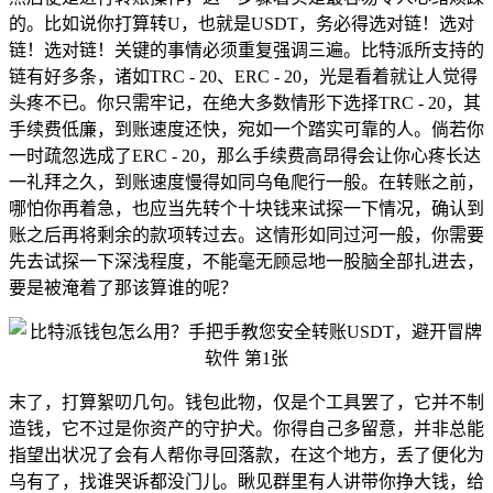
的。比如说你打算转U，也就是USDT，务必得选对链！选对
链！选对链！关键的事情必须重复强调三遍。比特派所支持的
链有好多条，诸如TRC - 20、ERC - 20，光是看着就让人觉得
头疼不已。你只需牢记，在绝大多数情形下选择TRC - 20，其
手续费低廉，到账速度还快，宛如一个踏实可靠的人。倘若你
一时疏忽选成了ERC - 20，那么手续费高昂得会让你心疼长达
一礼拜之久，到账速度慢得如同乌龟爬行一般。在转账之前，
哪怕你再着急，也应当先转个十块钱来试探一下情况，确认到
账之后再将剩余的款项转过去。这情形如同过河一般，你需要
先去试探一下深浅程度，不能毫无顾忌地一股脑全部扎进去，
要是被淹着了那该算谁的呢？
末了，打算絮叨几句。钱包此物，仅是个工具罢了，它并不制
造钱，它不过是你资产的守护犬。你得自己多留意，并非总能
指望出状况了会有人帮你寻回落款，在这个地方，丢了便化为
乌有了，找谁哭诉都没门儿。瞅见群里有人讲带你挣大钱，给