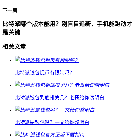
下一篇
比特派哪个版本能用？别盲目追新，手机能跑动才
是关键
相关文章
比特派钱包提币有限制吗？
比特派钱包到底排第几？老哥给你唠明白
比特派是钱包吗？一文给你整明白