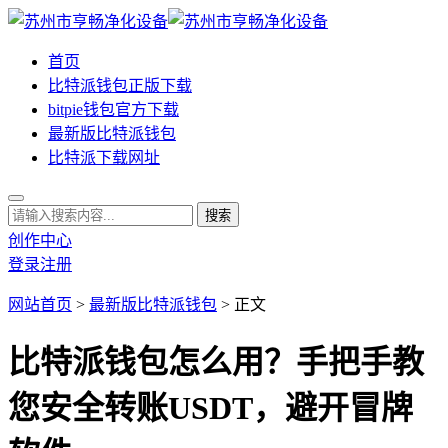
首页
比特派钱包正版下载
bitpie钱包官方下载
最新版比特派钱包
比特派下载网址
创作中心
登录
注册
网站首页
>
最新版比特派钱包
> 正文
比特派钱包怎么用？手把手教
您安全转账USDT，避开冒牌