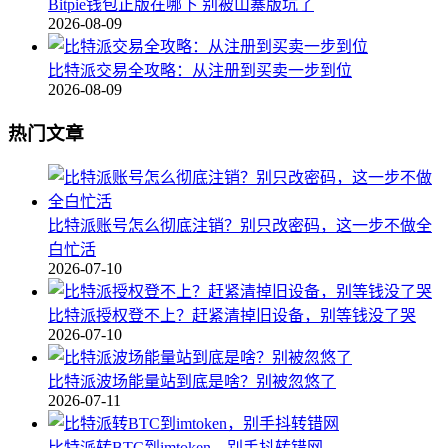
Bitpie钱包正版在哪下 别被山寨版坑了
2026-08-09
比特派交易全攻略：从注册到买卖一步到位
2026-08-09
热门文章
比特派账号怎么彻底注销？别只改密码，这一步不做全
白忙活
2026-07-10
比特派授权登不上？赶紧清掉旧设备，别等钱没了哭
2026-07-10
比特派波场能量站到底是啥？别被忽悠了
2026-07-11
比特派转BTC到imtoken，别手抖转错网