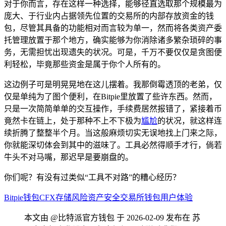
对于你而言，存在这样一种选择，能够径直选取那个规模最为
庞大、于行业内占据领先位置的交易所的内部存放资金的钱
包，尽管其具备的功能相对而言较为单一，然而将各类资产委
托管理放置于那个地方，确实能够为你消除诸多繁杂琐碎的事
务，无需担忧出现遗失的状况。可是，千万不要仅仅是贪图便
利轻松，毕竟那些资金是属于你个人所有的。
这边例子可是明晃晃地在这儿摆着。我那倒霉透顶的老弟，仅
仅是单纯为了图个便利，在Bitpie里放置了些许东西。然而，
只是一次简简单单的交互操作，手续费居然报错了，紧接着币
竟然卡在链上，处于那种不上不下极为
尴尬
的状况，就这样连
续折腾了整整半个月。当这般麻烦切实无误地找上门来之际，
你就能深切体会到其中的滋味了。工具必然得顺手才行，倘若
牛头不对马嘴，那迟早是要崩盘的。
你们呢？有没有过类似“工具不对路”的糟心经历？
Bitpie钱包
CFX存储风险
资产安全
交易所钱包
用户体验
本文由 @比特派官方钱包 于 2026-02-09 发布在 苏