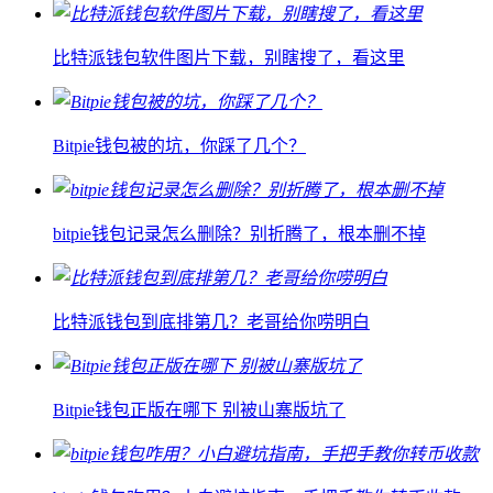
比特派钱包软件图片下载，别瞎搜了，看这里
Bitpie钱包被的坑，你踩了几个？
bitpie钱包记录怎么删除？别折腾了，根本删不掉
比特派钱包到底排第几？老哥给你唠明白
Bitpie钱包正版在哪下 别被山寨版坑了