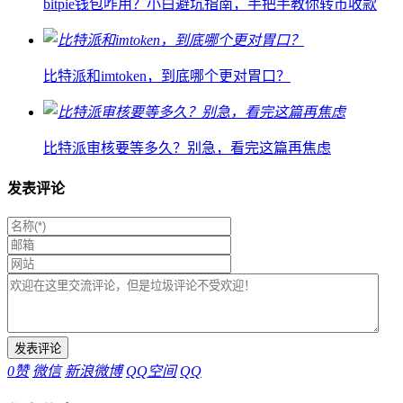
bitpie钱包咋用？小白避坑指南，手把手教你转币收款
比特派和imtoken，到底哪个更对胃口？
比特派审核要等多久？别急，看完这篇再焦虑
发表评论
0
赞
微信
新浪微博
QQ空间
QQ