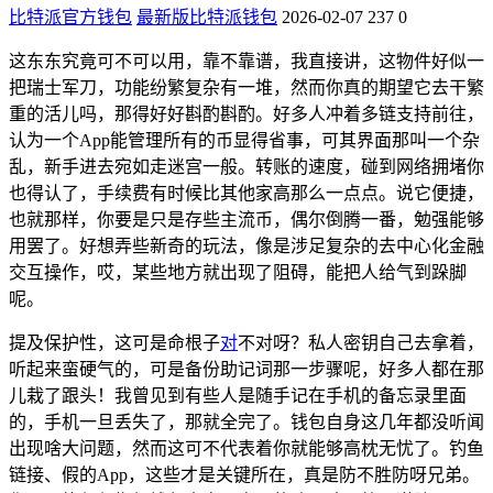
比特派官方钱包
最新版比特派钱包
2026-02-07
237
0
这东东究竟可不可以用，靠不靠谱，我直接讲，这物件好似一
把瑞士军刀，功能纷繁复杂有一堆，然而你真的期望它去干繁
重的活儿吗，那得好好斟酌斟酌。好多人冲着多链支持前往，
认为一个App能管理所有的币显得省事，可其界面那叫一个杂
乱，新手进去宛如走迷宫一般。转账的速度，碰到网络拥堵你
也得认了，手续费有时候比其他家高那么一点点。说它便捷，
也就那样，你要是只是存些主流币，偶尔倒腾一番，勉强能够
用罢了。好想弄些新奇的玩法，像是涉足复杂的去中心化金融
交互操作，哎，某些地方就出现了阻碍，能把人给气到跺脚
呢。
提及保护性，这可是命根子
对
不对呀？私人密钥自己去拿着，
听起来蛮硬气的，可是备份助记词那一步骤呢，好多人都在那
儿栽了跟头！我曾见到有些人是随手记在手机的备忘录里面
的，手机一旦丢失了，那就全完了。钱包自身这几年都没听闻
出现啥大问题，然而这可不代表着你就能够高枕无忧了。钓鱼
链接、假的App，这些才是关键所在，真是防不胜防呀兄弟。