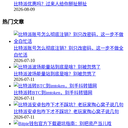
比特派优惠吗？过来人给你掰扯掰扯
2026-08-09
热门文章
比特派账号怎么彻底注销？别只改密码，这一步不做全
白忙活
2026-07-10
比特派波场能量站到底是啥？别被忽悠了
2026-07-11
比特派转BTC到imtoken，别手抖转错网
2026-07-11
比特派安卓包咋下才不踩坑？老玩家掏心窝子说几句
2026-07-11