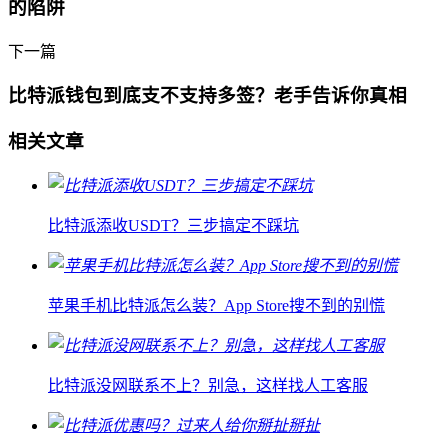
的陷阱
下一篇
比特派钱包到底支不支持多签？老手告诉你真相
相关文章
比特派添收USDT？三步搞定不踩坑
苹果手机比特派怎么装？App Store搜不到的别慌
比特派没网联系不上？别急，这样找人工客服