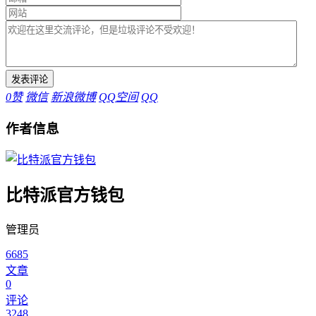
0
赞
微信
新浪微博
QQ空间
QQ
作者信息
比特派官方钱包
管理员
6685
文章
0
评论
3248