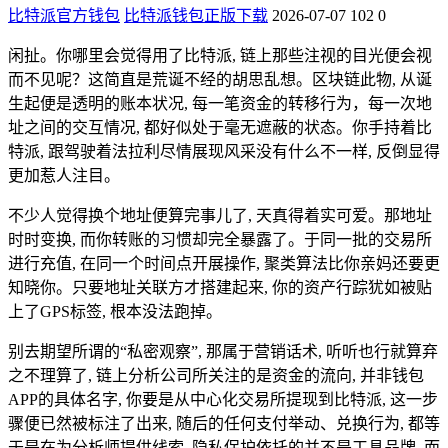
比特派官方钱包
比特派钱包正版下载
2026-07-07
102
0
闲扯。你哪里会觉得用了比特派, 链上那些注视的目光便会视
而不见呢？这简直是荒诞不经的胡思乱想。区块链此物, 从诞
生起便是透明的账本状况, 每一笔资金的转移行为，每一次地
址之间的交互情况, 都好似处于毫无遮蔽的状态。你手持着比
特派, 跟驾驶着法拉利尽情展现风采没有什么不一样, 反倒显得
更加惹人注目。
不少人觉得换个地址便算完事儿了, 天真得着实可爱。那地址
时时变换, 而你转账的习惯却完全暴露了。于同一批的交易所
进行充值, 在同一个时间点开展操作, 聚类算法比你亲妈还要更
知晓你。只要地址关联方才搭建起来, 你的资产行踪犹如被贴
上了GPS标签, 根本没法跑掉。
别去期望所谓的“私密观察”, 那属于营销话术, 听听也行就算弃
之不理算了, 链上分析公司所关注的是资金的流向, 并非钱包
APP的具体名字, 你要是从中心化交易所提现到比特派, 这一步
骤便已然被标注了出来, 随后的任何支付举动、兑换行为, 都等
于是在为分析师提供线索, 隐私保护依托的并不是工具品牌, 而