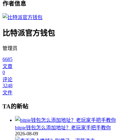
作者信息
比特派官方钱包
管理员
6685
文章
0
评论
3248
文件
TA的新帖
bitpie钱包怎么添加地址？老玩家手把手教你
2026-08-09