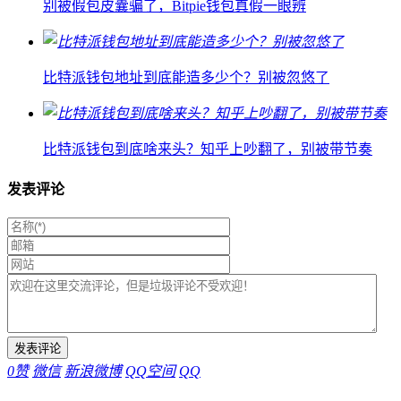
别被假包皮囊骗了，Bitpie钱包真假一眼辨
比特派钱包地址到底能造多少个？别被忽悠了
比特派钱包到底啥来头？知乎上吵翻了，别被带节奏
发表评论
0
赞
微信
新浪微博
QQ空间
QQ