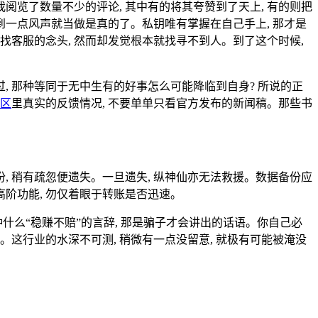
阅览了数量不少的评论, 其中有的将其夸赞到了天上, 有的则把
听到一点风声就当做是真的了。私钥唯有掌握在自己手上, 那才是
找客服的念头, 然而却发觉根本就找寻不到人。到了这个时候,
, 那种等同于无中生有的好事怎么可能降临到自身? 所说的正
区
里真实的反馈情况, 不要单单只看官方发布的新闻稿。那些书
份, 稍有疏忽便遗失。一旦遗失, 纵神仙亦无法救援。数据备份应
高阶功能, 勿仅着眼于转账是否迅速。
什么“稳赚不赔”的言辞, 那是骗子才会讲出的话语。你自己必
。这行业的水深不可测, 稍微有一点没留意, 就极有可能被淹没