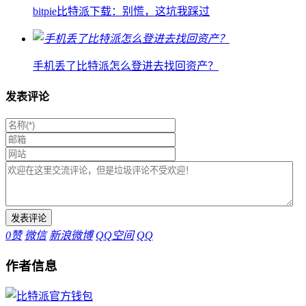
bitpie比特派下载：别慌，这坑我踩过
手机丢了比特派怎么登进去找回资产？
发表评论
0
赞
微信
新浪微博
QQ空间
QQ
作者信息