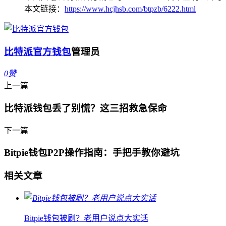
本文链接：
https://www.hcjhsb.com/btpzb/6222.html
比特派官方钱包
管理员
0
赞
上一篇
比特派钱包丢了别慌？这三招救急保命
下一篇
Bitpie钱包P2P操作指南：手把手教你避坑
相关文章
Bitpie钱包被刷？老用户说点大实话