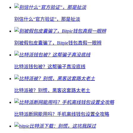
别信什么“官方验证”，那是扯淡
别被假包皮囊骗了，Bitpie钱包真假一眼辨
比特派钱包被？这帮骗子真没底线
比特派被？别慌，黑客这套路太老土
比特派断网能用吗？手机离线钱包设置全攻略