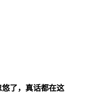
忽悠了，真话都在这