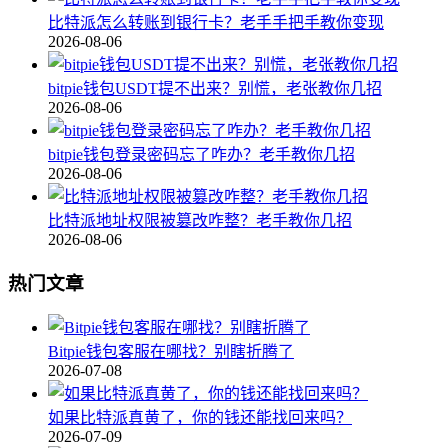
比特派怎么转账到银行卡？老手手把手教你变现
2026-08-06
bitpie钱包USDT提不出来？别慌，老张教你几招
2026-08-06
bitpie钱包登录密码忘了咋办？老手教你几招
2026-08-06
比特派地址权限被篡改咋整？老手教你几招
2026-08-06
热门文章
Bitpie钱包客服在哪找？别瞎折腾了
2026-07-08
如果比特派真黄了，你的钱还能找回来吗？
2026-07-09