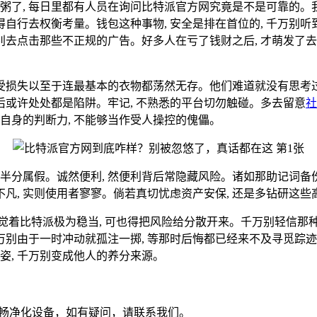
粥了, 每日里都有人员在询问比特派官方网究竟是不是可靠的。我
得自行去权衡考量。钱包这种事物, 安全是排在首位的, 千万别
万别去点击那些不正规的广告。好多人在亏了钱财之后, 才萌发了去
遭受损失以至于连最基本的衣物都荡然无存。他们难道就没有思考过
背后或许处处都是陷阱。牢记, 不熟悉的平台切勿触碰。多去留意
社
自身的判断力, 不能够当作受人操控的傀儡。
 另半分属假。诚然便利, 然便利背后常隐藏风险。诸如那助记词备
不凡, 实则使用者寥寥。倘若真切忧虑资产安保, 还是多钻研这些
着比特派极为稳当, 可也得把风险给分散开来。千万别轻信那种
万别由于一时冲动就孤注一掷, 等那时后悔都已经来不及寻觅踪迹
姿, 千万别变成他人的养分来源。
苏州市亨畅净化设备，如有疑问，请联系我们。