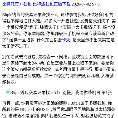
比特派官方钱包
比特派钱包正版下载
2026-07-02
97
0
Bitpie钱包的交易记录查找不到, 这种事情我见识过好多回, 气
得我不停地拍打大腿。好多人一开启钱包, 发觉记录消失了, 第
一个反应便是“完了, 钱丢失了！”实际上大多数情况下, 根本没
那么严重。你琢磨琢磨, 你那部破旧手机是不是应该重新启动
了? 缓存一旦增多, 什么东西都会
卡死
, 记录显示不出来实在是
太正常不过了。
别忙着就去骂钱包, 先检查一下网络。区块链上面的数据可不
是你家楼下超市的小票, 它是需要从链上拉取下来的。要是你
连个破WiFi都是断断续续的, 或者用流量卡得不行, 那查不到记
录完全是自己造成的。换一个稳定的网络去刷新几遍, 大概就
能解决。
再有一点, 你有没有挑选正确的链呢? Bitpie属于多链钱包, 你
所转的是TRC20上的USDT,然而你却眼巴巴地瞅着以太坊那条
链, 这难道不是瞎胡闹吗? 我遇见过一个人, 对着波场链咒骂了