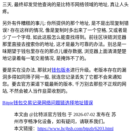
三天, 最终却发觉他查询的是比特币网络领域的地址, 真让人头
疼。
另外有件糟糕的事儿: 你所提供的那个地址, 是不是出现复制错
误? 存在这样的情况, 像是复制时多出来了一个空格, 又或者是
少了一个字母, 如此这般怎么能查找得到。前往区块链浏览器
那里直接去搜索你的地址, 这才是最为可靠的办法。别总是一
味期望于钱包里存在的那点儿缓存数据, 浏览器上面清清楚楚
地记录着每一笔交易情况, 是掩饰不了的。
要是实在没办法, 那就对
钱包版本
进行升级。老版本存在的漏
洞多得如同筛子网一般, 就连您记录丢失了它都不会来通知
您。要去官方渠道下载最新的版本, 千万别去那些不正规的网
站, 不然会被人当作韭菜收割的。
Bitpie钱包
交易记录
网络问题
链选择
地址错误
本文由 @比特派官方钱包 于 2026-07-02 发布在 苏
州市亨畅净化设备，如有疑问，请联系我们。
本文链接：
https://www.hcjhsb.com/btpzb/6203.html