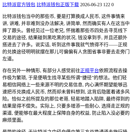
比特派官方钱包
比特派钱包正版下载
2026-06-23
122
0
比特派钱包当中的那些币, 要是打算换成人民币, 这件事情来
讲, 讲难, 并非难到没办法解决, 讲简单, 然而确实有人在这当中
摔了跟头。曾经见过一位老兄, 怀揣着那些币四处去寻觅线下
交易的途径, 结果碰到黑吃黑的状况, 钱没拿到手, 并且还额外
搭进去了许多。说实话, 听到这件事我就气愤得不行——正规
的兑换途径明明就摆在那儿可偏偏有人贪图省事非要去走旁门
左道。
存在另外一种情形, 有部分人感觉前往
正规平台
依照流程去操
作极为繁琐, 于是便萌生找寻某些所谓“捷径”的想法。他们轻
易相信网络上一些来源不明的交易信息, 内心满怀期望能够迅
速把币兑换成人民币, 然而却未曾料想到, 这背后隐匿着诸多风
险。恰似之前所提及的那位老哥, 轻易地踏入陷阱, 最终得到的
结果是得不偿失。实际上, 只要多增添一些耐心, 选择走正规的
渠道, 便能够在最大程度上保障自身的权益, 防止陷入没必要的
麻烦里面。
最简的途径, 于比特派之中径自借由第三方兑换通道去施行操