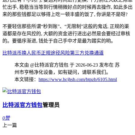
忙出手, 稳稳当当等到行情稍微好点的时候再去操作, 如此多出
来的那些钱都足以够得上吃一顿丰盛的饭了, 你讲是不是呀?
不要轻信那些所谓“秒到账”、“无限制”这般的鬼话, 正规的渠
道都是存在风控的, 大额的资金进行进出必然是会要经过审核
的。要循序渐进, 钱处于自己手中才是最为踏实的哟。
比特派
币换人民币
正规途径
风险
第三方兑换通道
本文由 @比特派官方钱包 于 2026-06-23 发布在 苏
州市亨畅净化设备，如有疑问，请联系我们。
本文链接：
https://www.hcjhsb.com/btpzb/6105.html
比特派官方钱包
管理员
0
赞
上一篇