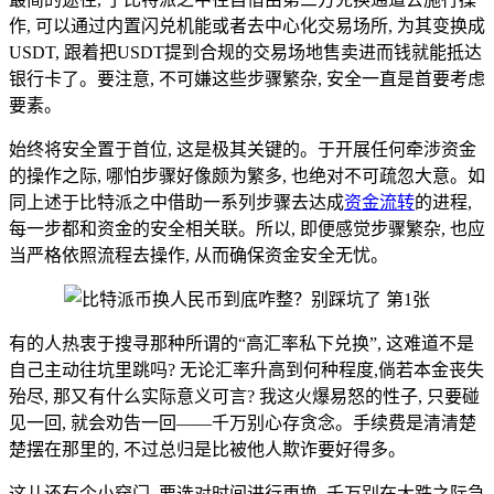
作, 可以通过内置闪兑机能或者去中心化交易场所, 为其变换成
USDT, 跟着把USDT提到合规的交易场地售卖进而钱就能抵达
银行卡了。要注意, 不可嫌这些步骤繁杂, 安全一直是首要考虑
要素。
始终将安全置于首位, 这是极其关键的。于开展任何牵涉资金
的操作之际, 哪怕步骤好像颇为繁多, 也绝对不可疏忽大意。如
同上述于比特派之中借助一系列步骤去达成
资金流转
的进程,
每一步都和资金的安全相关联。所以, 即便感觉步骤繁杂, 也应
当严格依照流程去操作, 从而确保资金安全无忧。
有的人热衷于搜寻那种所谓的“高汇率私下兑换”, 这难道不是
自己主动往坑里跳吗? 无论汇率升高到何种程度,倘若本金丧失
殆尽, 那又有什么实际意义可言? 我这火爆易怒的性子, 只要碰
见一回, 就会劝告一回——千万别心存贪念。手续费是清清楚
楚摆在那里的, 不过总归是比被他人欺诈要好得多。
这儿还有个小窍门, 要选对时间进行更换, 千万别在大跌之际急