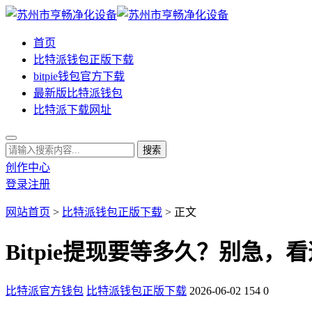
首页
比特派钱包正版下载
bitpie钱包官方下载
最新版比特派钱包
比特派下载网址
创作中心
登录
注册
网站首页
>
比特派钱包正版下载
> 正文
Bitpie提现要等多久？别急，
比特派官方钱包
比特派钱包正版下载
2026-06-02
154
0