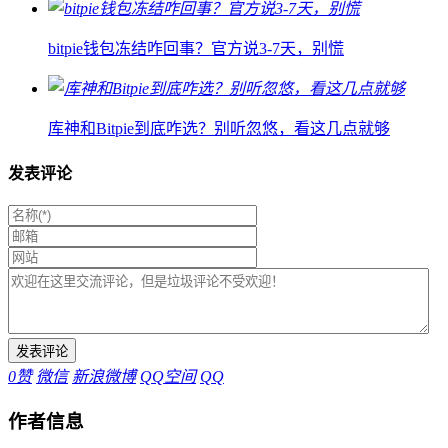
bitpie钱包冻结咋回事？官方说3-7天，别慌
库神和Bitpie到底咋选？别听忽悠，看这几点就够
发表评论
0
赞
微信
新浪微博
QQ空间
QQ
作者信息