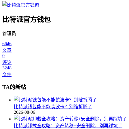
比特派官方钱包
管理员
6646
文章
0
评论
3248
文件
TA的新帖
比特派钱包能不能装波卡？别瞎折腾了
2026-08-06
比特派卸载全攻略：资产转移+安全删除，别再踩坑了