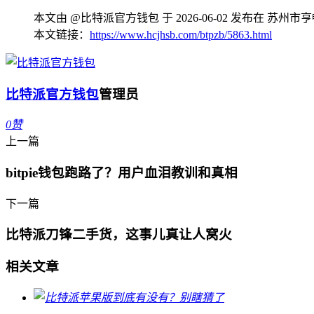
本文由 @比特派官方钱包 于 2026-06-02 发布在 
本文链接：
https://www.hcjhsb.com/btpzb/5863.html
比特派官方钱包
管理员
0
赞
上一篇
bitpie钱包跑路了？用户血泪教训和真相
下一篇
比特派刀锋二手货，这事儿真让人窝火
相关文章