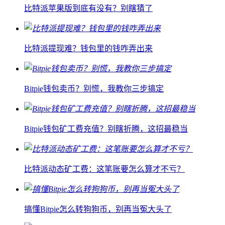
比特派苹果版到底有没有？别瞎猜了
比特派提现难？钱包里的钱咋弄出来
Bitpie钱包卖币？别慌，我教你三步搞定
Bitpie钱包矿工费充值？别瞎折腾，这招最稳当
比特派动态矿工费：这笔账要怎么算才不亏？
搞懂Bitpie怎么转狗狗币，别再当冤大头了