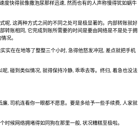
明提现速度快得就像撒泡尿那样迅速, 然而也有的人声称慢得犹如蜗牛
方式呢, 这两种方式之间的不同之处可是极显著的。内部转账就好
部转账相同, 它完成到账所需要的时间是要由网络是不是处于拥
的情况。
他实实在在地等了整整三个小时, 急得他怒发冲冠, 差点就把手机
。
, 碰到类似情况, 就得保持冷静, 乖乖去等。终归, 着急也没法
廉, 司机连看你一眼都不愿意。要是多给予一些手续费, 人家就
 那个时候网络拥堵得如同狗在那里一般, 状况糟糕至极啦。