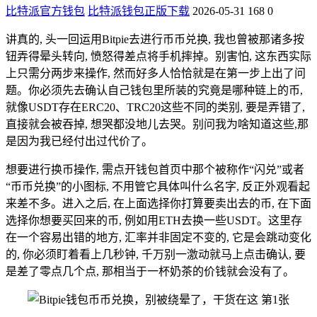
比特派官方钱包
比特派钱包正版下载
2026-05-31
168
0
讲真的, 头一回运用Bitpie去进行币币兑换, 我也曾被那诸多按
钮弄得晕头转向, 愤怒得差点将手机摔掉。别害怕, 这东西实际
上只需分两步来操作, 然而好多人恰恰就是在第一步上出了问
题。你必须先去确认自己钱包里所装的究竟是哪种链上的币,
就像USDT存在ERC20、TRC20这些不同的类别, 要是弄错了,
直接就会被吞掉, 想哭都没地儿去哭。别问我为啥知道这些,那
是因为我已经付出过代价了。
想要进行换币操作, 需点开钱包首页中那个被称作“闪兑”或者
“币币兑换”的小图标, 不用管它具体叫什么名字, 反正外观看起
来差不多。进入之后, 在上面选择你打算要卖出去的币, 在下面
选择你想要买回来的币, 例如用ETH去换一些USDT。这里存
在一个容易出错的地方, 汇率并非固定不变的, 它是会跳动变化
的, 你必须盯着看上几秒钟, 千万别一激动就马上点击确认, 要
是差了零点几个点, 那相当于一杯奶茶的价钱就会没有了。