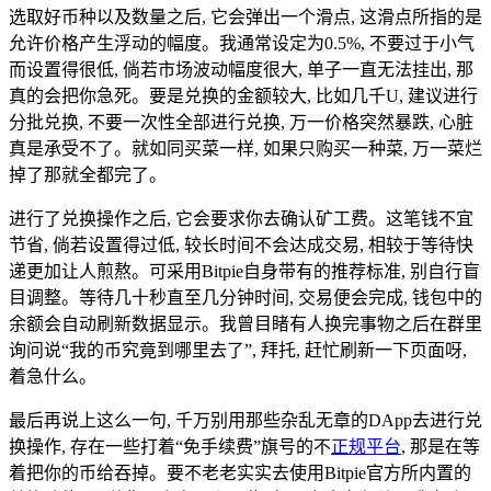
选取好币种以及数量之后, 它会弹出一个滑点, 这滑点所指的是
允许价格产生浮动的幅度。我通常设定为0.5%, 不要过于小气
而设置得很低, 倘若市场波动幅度很大, 单子一直无法挂出, 那
真的会把你急死。要是兑换的金额较大, 比如几千U, 建议进行
分批兑换, 不要一次性全部进行兑换, 万一价格突然暴跌, 心脏
真是承受不了。就如同买菜一样, 如果只购买一种菜, 万一菜烂
掉了那就全都完了。
进行了兑换操作之后, 它会要求你去确认矿工费。这笔钱不宜
节省, 倘若设置得过低, 较长时间不会达成交易, 相较于等待快
递更加让人煎熬。可采用Bitpie自身带有的推荐标准, 别自行盲
目调整。等待几十秒直至几分钟时间, 交易便会完成, 钱包中的
余额会自动刷新数据显示。我曾目睹有人换完事物之后在群里
询问说“我的币究竟到哪里去了”, 拜托, 赶忙刷新一下页面呀,
着急什么。
最后再说上这么一句, 千万别用那些杂乱无章的DApp去进行兑
换操作, 存在一些打着“免手续费”旗号的不
正规平台
, 那是在等
着把你的币给吞掉。要不老老实实去使用Bitpie官方所内置的