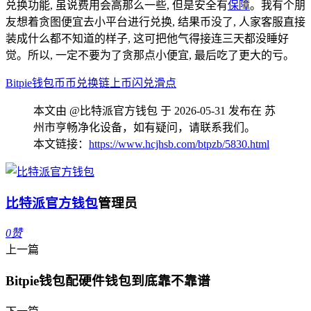
兑换功能, 虽说费用会高那么一些, 但是安全有
保障
。我有个朋
友想着贪图便宜去小平台进行兑换, 结果币没了, 人家客服直接
装成什么都不知道的样子, 这可把他气得接连三天都没睡好
觉。所以, 一定不要为了贪那点小便宜, 最后吃了更大的亏。
Bitpie钱包
币币兑换
链上币
闪兑
滑点
本文由 @比特派官方钱包 于 2026-05-31 发布在 苏
州市亨畅净化设备，如有疑问，请联系我们。
本文链接：
https://www.hcjhsb.com/btpzb/5830.html
比特派官方钱包
管理员
0
赞
上一篇
Bitpie钱包配硬件钱包到底靠不靠谱