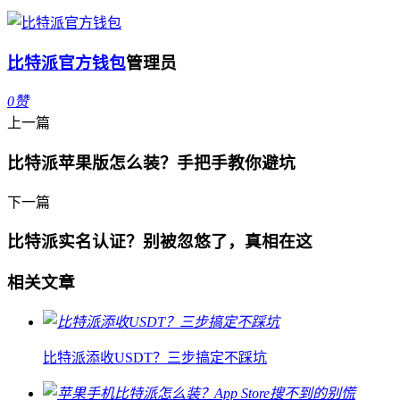
比特派官方钱包
管理员
0
赞
上一篇
比特派苹果版怎么装？手把手教你避坑
下一篇
比特派实名认证？别被忽悠了，真相在这
相关文章
比特派添收USDT？三步搞定不踩坑