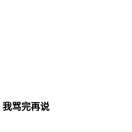
，我骂完再说