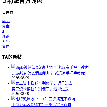
比特派官方钱包
管理员
6685
文章
0
评论
3248
文件
TA的新帖
bitpie钱包怎么添加地址？老玩家手把手教你
2026-08-09
卖工资卡换钱？别傻了，迟早进去
2026-08-09
比特派添收USDT？三步搞定不踩坑