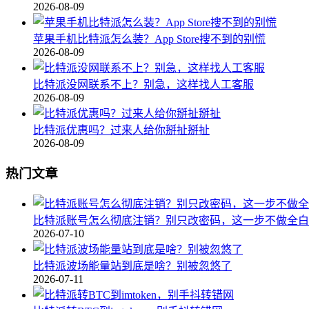
2026-08-09
苹果手机比特派怎么装？App Store搜不到的别慌
2026-08-09
比特派没网联系不上？别急，这样找人工客服
2026-08-09
比特派优惠吗？过来人给你掰扯掰扯
2026-08-09
热门文章
比特派账号怎么彻底注销？别只改密码，这一步不做全白
2026-07-10
比特派波场能量站到底是啥？别被忽悠了
2026-07-11