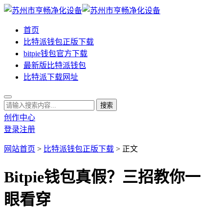
首页
比特派钱包正版下载
bitpie钱包官方下载
最新版比特派钱包
比特派下载网址
创作中心
登录
注册
网站首页
>
比特派钱包正版下载
> 正文
Bitpie钱包真假？三招教你一
眼看穿