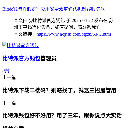
Bitpie钱包
真假辨别
应用安全
双重确认机制
客服防范
本文由 @比特派官方钱包 于 2026-04-22 发布在 苏
州市亨畅净化设备，如有疑问，请联系我们。
本文链接：
https://www.hcjhsb.com/btpzb/5342.html
比特派官方钱包
管理员
0
赞
上一篇
比特派下载二楼码？别瞎找了，就这三招最管用
下一篇
比特派钱包好不好用？用了三年，跟你说点大实话