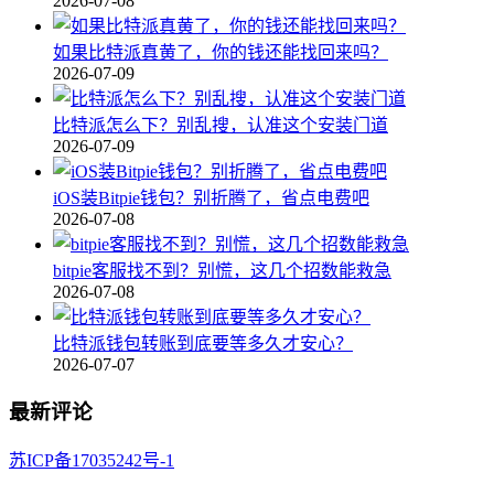
2026-07-08
如果比特派真黄了，你的钱还能找回来吗？
2026-07-09
比特派怎么下？别乱搜，认准这个安装门道
2026-07-09
iOS装Bitpie钱包？别折腾了，省点电费吧
2026-07-08
bitpie客服找不到？别慌，这几个招数能救急
2026-07-08
比特派钱包转账到底要等多久才安心？
2026-07-07
最新评论
苏ICP备17035242号-1