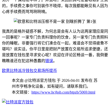
的，手续费之事你可别装作不晓得，每次我都能瞅见有人因为
心疼手续费而骂骂咧咧嘀。
我真的是格外疑惑不解，为何总是会有人认为这两家理应是同
一回事呢？一家专门负责料理你的饮食，另一家专门负责照料
你的睡眠，非要强行将它们凑合在一起，难道会不觉得疲惫不
堪吗？说实话，你平日里是把财产放置在交易所追求便捷，还
是放置在钱包里寻求安心呢？欢迎在评论区畅谈一番，我倒要
瞧瞧谁还在犯这种愚蠢的
错误
。
欧意
比特派
冷钱包
交易场所
提币
本文由 @比特派官方钱包 于 2026-04-01 发布在 苏
州市亨畅净化设备，如有疑问，请联系我们。
本文链接：
https://www.hcjhsb.com/btpzb/5069.html