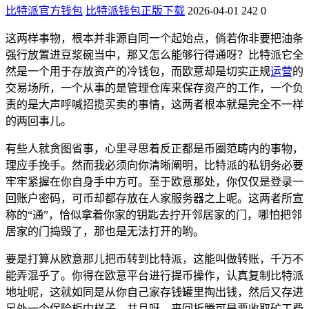
比特派官方钱包
比特派钱包正版下载
2026-04-01
242
0
这两样事物，根本并非源自同一个起始点，倘若你非要把油条
强行放置进豆浆碗当中，那又怎么能够行得通呀？比特派它全
然是一个用于存放资产的冷钱包，而欧意却是切实正规
运营
的
交易场所，一个从事的是管理仓库来保存资产的工作，一个负
责的是大声呼喊招揽买卖的事情，这两者根本就是完全不一样
的两回事儿。
有些人就贪图省事，心里寻思着反正都是币圈范畴内的事物，
理应手挽手。然而我必须向你清晰阐明，比特派的私钥务必要
牢牢紧握在你自身手中方可。至于欧意那处，你仅仅是登录一
回账户密码，可币却都存放在人家服务器之上呢。这两者所宣
称的“通”，恰似拿着你家的钥匙去拧开邻居家的门，哪怕把邻
居家的门捣毁了，那也是无法打开的哟。
要是打算从欧意那儿把币转到比特派，这能叫做转账，千万不
能弄混乎了。你得在欧意平台进行提币操作，认真复制比特派
地址呢，这就如同是从你自己家存钱罐里掏出钱，然后又存进
另外一个保险柜中样子。并且呀，来回折腾可是要收取矿工费