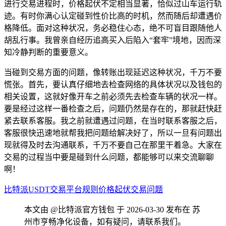
进行交易进程时，价格起伏不定相当显著，恰似过山车运行轨
迹。有时你满心认定碰到性价比高的时机，然而随后却遭遇价
格降低。面对这种状况，务必稳住心态，绝不可盲目跟随他人
胡乱行事。我曾亲自经历追高买入后陷入“套牢”境地，因而深
知冷静判断的重要意义。
当碰到交易方面的问题，像转账出现延迟这种状况，千万不要
慌张。首先，要认真仔细地去检查网络的具体状况以及钱包的
相关设置，这就好像开车之前必须先去检查车辆的状况一样。
要是经过这样一番检查之后，问题仍然是存在的，那就赶快赶
紧去联系客服。我之前就遭遇过问题，在当时联系客服之后，
客服很快迅速地就帮我把问题给解决好了，所以一旦有问题出
现就得及时去沟通联系，千万不要自己在那里干着急。大家在
交易的过程当中要是碰到什么问题，都能够可以来交流聊聊
啊！
比特派
USDT交易
平台规则
价格起伏
交易问题
本文由 @比特派官方钱包 于 2026-03-30 发布在 苏
州市亨畅净化设备，如有疑问，请联系我们。