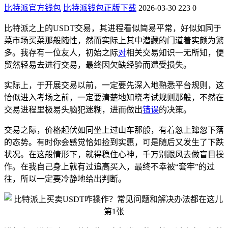
比特派官方钱包
比特派钱包正版下载
2026-03-30
223
0
比特派之上的USDT交易，其进程看似简易平常，好似如同于
菜市场买菜那般随性，然而实际上其中潜藏的门道着实颇为繁
多。我存有一位友人，初始之际
对
相关交易知识一无所知，便
贸然轻易去进行交易，最终因欠缺经验而遭受损失。
实际上，于开展交易以前，一定要先深入地熟悉平台规则，这
恰似进入考场之前，一定要清楚地知晓考试规则那般，不然在
交易进程里极易头脑犯迷糊，进而做出
错误
的决策。
交易之际，价格起伏如同坐上过山车那般，有着忽上蹿忽下落
的态势。有时你会感觉恰如捡到实惠，可是随后又发生了下跌
状况。在这般情形下，就得稳住心神，千万别跟风去做盲目操
作。在我自己身上就有过追高买入，最终不幸被“套牢”的过
往，所以一定要冷静地给出判断。