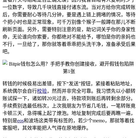
一位数字，导致几千块钱直接付诸东流。当对方给你完成转账
后，你需要耐心等待几分钟，要是遇上链上拥堵的情况，等待
个把小时也是正常现象，可千万别像个猴子一般蹲在那儿不断
刷新页面。另外，需要特别注意的是，助记词关乎你的身家性
命，无论谁向你索要，你都绝对不能给予，哪怕是你的亲妈也
不行，一旦给了，那你就等着乖乖把头洗干净，准备承受后果
吧。
转钱的时候极易出差错，按下“发送”按钮，紧接着粘贴地址，
系统偶尔会自行
校验
，然而并非完全可靠。我习惯先以小额转
账试探一下，诸如转20元过去，待款项到账后再转剩余部分。
手续费别选最低档次，上次我朋友为节省几毛钱，一笔转账竟
卡顿三天，急得嘴上起了燎泡。地址复制完成后要再瞧一遍，
特别是
eos
和波场这类带有标签的，若少个memo，那就等着找
客服吧，其效率能把人气得在原地爆炸。