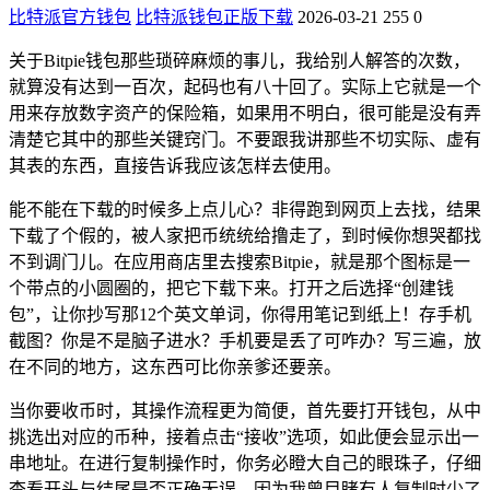
比特派官方钱包
比特派钱包正版下载
2026-03-21
255
0
关于Bitpie钱包那些琐碎麻烦的事儿，我给别人解答的次数，
就算没有达到一百次，起码也有八十回了。实际上它就是一个
用来存放数字资产的保险箱，如果用不明白，很可能是没有弄
清楚它其中的那些关键窍门。不要跟我讲那些不切实际、虚有
其表的东西，直接告诉我应该怎样去使用。
能不能在下载的时候多上点儿心？非得跑到网页上去找，结果
下载了个假的，被人家把币统统给撸走了，到时候你想哭都找
不到调门儿。在应用商店里去搜索Bitpie，就是那个图标是一
个带点的小圆圈的，把它下载下来。打开之后选择“创建钱
包”，让你抄写那12个英文单词，你得用笔记到纸上！存手机
截图？你是不是脑子进水？手机要是丢了可咋办？写三遍，放
在不同的地方，这东西可比你亲爹还要亲。
当你要收币时，其操作流程更为简便，首先要打开钱包，从中
挑选出对应的币种，接着点击“接收”选项，如此便会显示出一
串地址。在进行复制操作时，你务必瞪大自己的眼珠子，仔细
查看开头与结尾是否正确无误，因为我曾目睹有人复制时少了