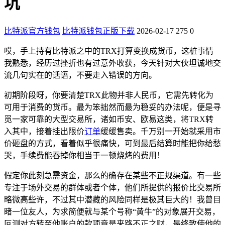
坑
比特派官方钱包
比特派钱包正版下载
2026-02-17
275
0
哎，手上持有比特派之中的TRX打算变换成货币，这桩事情
我熟悉，经历过挫折也有过意外收获，今天针对大伙坦诚地交
流几句实在的话语，不要走入错误的方向。
初期阶段呀，你要清楚TRX此物并非人民币，它需先转化为
可用于消费的货币。最为笨拙然而最为稳妥的办法呢，便是寻
觅一家可靠的大型交易所，诸如币安、欧易这类，将TRX转
入其中，接着挂出限价
订单
缓缓售卖。千万别一开始就采用市
价砸盘的方式，看着似乎很痛快，可到最后结算时能把你给愁
哭，手续费能吞掉你相当于一顿烧烤的费用！
假定你此刻急需资金，那么的确存在某些不正规渠道。有一些
专注于场外交易的群体或者个体，他们所提供的报价比交易所
略微高些许，不过其中潜藏的风险同样是极其巨大的！我曾目
睹一位友人，为求简便就与某个号称“黄牛”的对象展开交易，
叵测对方转至他账户的款项竟是来路不正之财，最终致使他的