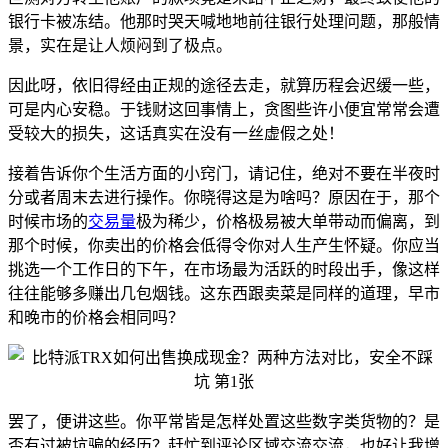
银行卡被冻结。他那时哭天喊地地前往银行处理问题，那般情
景，实在是让人烦闷到了极点。
因此呀，依旧得经由正规的途径去走，就算历程会迟缓一些，
可是内心安稳。于钱财这回事情上，贪图些许小便宜常常会遭
受较大的损失，这话真实在没有一丝虚假之处！
接着告诉你个生活方面的小窍门，请记住，绝对不要在半夜时
分或者周末去进行操作。你晓得这是为啥吗？原因在于，那个
时候市场的
交易量
极为稀少，价格极易被大单带动而偏离，到
那个时候，你卖出的价格会低得令你对人生产生怀疑。你应当
挑选一个工作日的下午，在市场最为活跃的时段出手，像这样
往往能够多赚出几包烟钱。这东西跟卖菜是同样的道理，早市
和晚市的价格会相同吗？
罢了，便讲这些。你平常皆是怎样处置这些数字类货物的？是
否有过被坑骗的经历？赶忙到评论区域交流交流，也好让我增